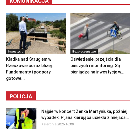
KOMUNIKACJA
Inwestycje
Bezpieczeństwo
Kładka nad Strugiem w
Oświetlenie, przejścia dla
Rzeszowie coraz bliżej.
pieszych i monitoring. Są
Fundamenty i podpory
pieniądze na inwestycje w...
gotowe...
POLICJA
Najpierw koncert Zenka Martyniuka, później
wypadek. Pijana kierująca uciekła z miejsca...
7 sierpnia 2026 16:00