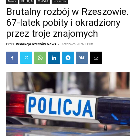
News
POLICJA
MIASTA
Rzeszów
Brutalny rozbój w Rzeszowie.
67-latek pobity i okradziony
przez troje znajomych
Przez
Redakcja Rzeszów News
-
9 czerwca 2026 11:08