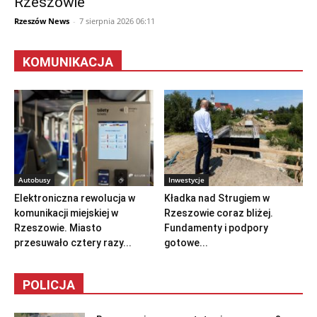
Rzeszowie
Rzeszów News
-
7 sierpnia 2026 06:11
KOMUNIKACJA
Autobusy
Inwestycje
Elektroniczna rewolucja w
Kładka nad Strugiem w
komunikacji miejskiej w
Rzeszowie coraz bliżej.
Rzeszowie. Miasto
Fundamenty i podpory
przesuwało cztery razy...
gotowe...
POLICJA