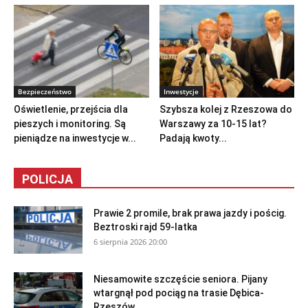
Bezpieczeństwo
Inwestycje
Oświetlenie, przejścia dla
Szybsza kolej z Rzeszowa do
pieszych i monitoring. Są
Warszawy za 10-15 lat?
pieniądze na inwestycje w...
Padają kwoty...
POLICJA
Prawie 2 promile, brak prawa jazdy i pościg.
Beztroski rajd 59-latka
6 sierpnia 2026 20:00
Niesamowite szczęście seniora. Pijany
wtargnął pod pociąg na trasie Dębica-
Rzeszów