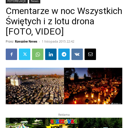
FOTORELACJE
News
Cmentarze w noc Wszystkich
Świętych i z lotu drona
[FOTO, VIDEO]
Przez
Rzeszów News
-
1 listopada 2015 22:42
Reklama