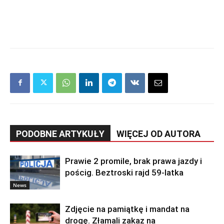
PODOBNE ARTYKUŁY
WIĘCEJ OD AUTORA
Prawie 2 promile, brak prawa jazdy i
pościg. Beztroski rajd 59-latka
News
Zdjęcie na pamiątkę i mandat na
drogę. Złamali zakaz na