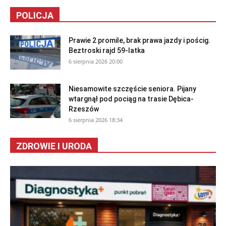
POLICJA
Prawie 2 promile, brak prawa jazdy i pościg.
Beztroski rajd 59-latka
6 sierpnia 2026 20:00
Niesamowite szczęście seniora. Pijany
wtargnął pod pociąg na trasie Dębica-
Rzeszów
6 sierpnia 2026 18:34
ZDROWIE I URODA