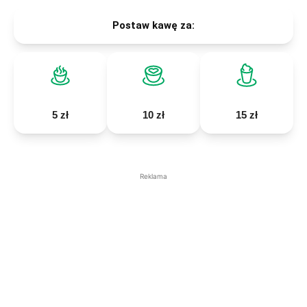
Postaw kawę za:
5 zł
10 zł
15 zł
Reklama