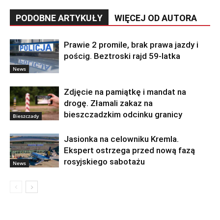
PODOBNE ARTYKUŁY
WIĘCEJ OD AUTORA
Prawie 2 promile, brak prawa jazdy i
pościg. Beztroski rajd 59-latka
News
Zdjęcie na pamiątkę i mandat na
drogę. Złamali zakaz na
bieszczadzkim odcinku granicy
Bieszczady
Jasionka na celowniku Kremla.
Ekspert ostrzega przed nową fazą
rosyjskiego sabotażu
News