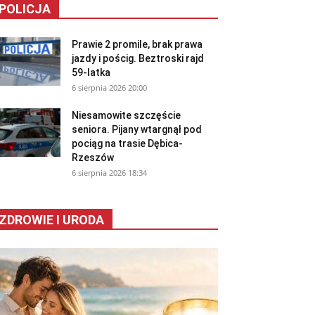
POLICJA
Prawie 2 promile, brak prawa
jazdy i pościg. Beztroski rajd
59-latka
6 sierpnia 2026 20:00
Niesamowite szczęście
seniora. Pijany wtargnął pod
pociąg na trasie Dębica-
Rzeszów
6 sierpnia 2026 18:34
ZDROWIE I URODA