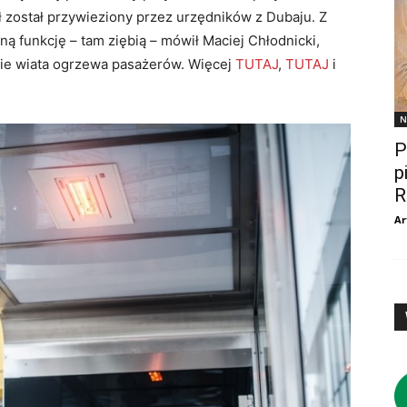
sł został przywieziony przez urzędników z Dubaju. Z
inną funkcję – tam ziębią – mówił Maciej Chłodnicki,
ie wiata ogrzewa pasażerów. Więcej
TUTAJ
,
TUTAJ
i
N
P
p
R
Ar