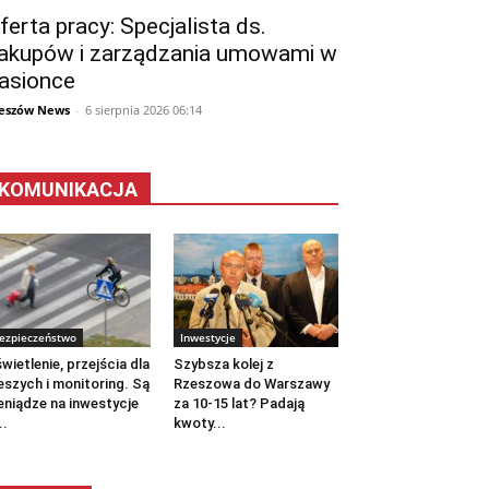
ferta pracy: Specjalista ds.
akupów i zarządzania umowami w
asionce
eszów News
-
6 sierpnia 2026 06:14
KOMUNIKACJA
ezpieczeństwo
Inwestycje
wietlenie, przejścia dla
Szybsza kolej z
eszych i monitoring. Są
Rzeszowa do Warszawy
eniądze na inwestycje
za 10-15 lat? Padają
..
kwoty...