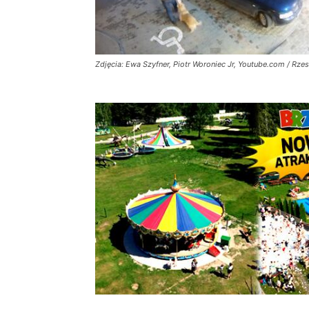
Zdjęcia: Ewa Szyfner, Piotr Woroniec Jr, Youtube.com / Rz