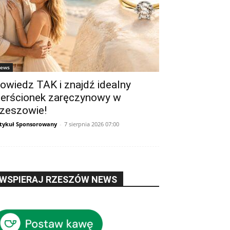
ews
owiedz TAK i znajdź idealny
ierścionek zaręczynowy w
zeszowie!
tykuł Sponsorowany
-
7 sierpnia 2026 07:00
WSPIERAJ RZESZÓW NEWS