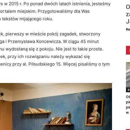
w 2015 r. Po ponad dwóch latach istnienia, jesteśmy
O
portalem miejskim. Przygotowaliśmy dla Was
z
 tekstów mijającego roku.
J
Rz
k, pierwszy w mieście pokój zagadek, stworzony
ga i Przemysława Koncewicza. W ciągu 45 minut
u wydostaną się z pokoju. Nie jest to takie proste.
, przy ich rozwiązaniu należy wykazać się
enicy przy al. Piłsudskiego 15. Więcej pisaliśmy o tym
B
Oś
pi
pi
w.