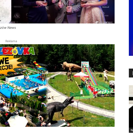
eszów News
Reklama
N