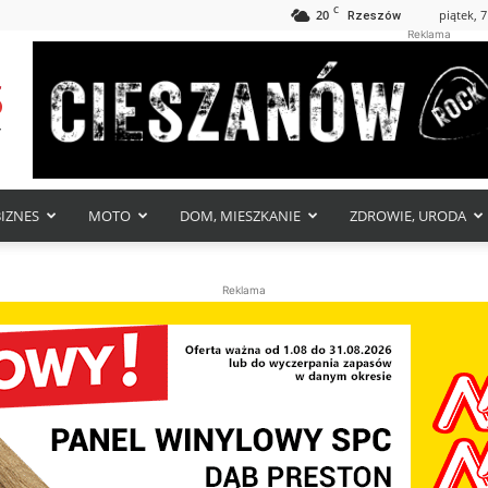
C
20
piątek, 7
Rzeszów
Reklama
BIZNES
MOTO
DOM, MIESZKANIE
ZDROWIE, URODA
Reklama