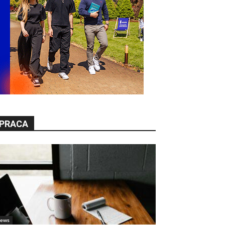
PRACA
ews