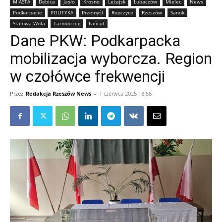
MIASTA
Dębica
Jasło
Krosno
Leżajsk
Lubaczów
Mielec
News
Podkarpacie
POLITYKA
Przemyśl
Ropczyce
Rzeszów
Sanok
Stalowa Wola
Tarnobrzeg
Łańcut
Dane PKW: Podkarpacka
mobilizacja wyborcza. Region
w czołówce frekwencji
Przez
Redakcja Rzeszów News
-
1 czerwca 2025 18:58