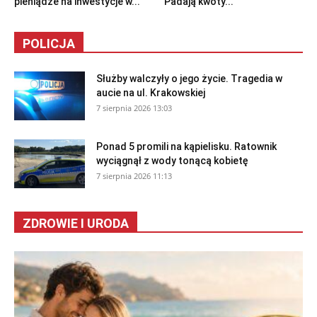
pieniądze na inwestycje w...
Padają kwoty...
POLICJA
Służby walczyły o jego życie. Tragedia w
aucie na ul. Krakowskiej
7 sierpnia 2026 13:03
Ponad 5 promili na kąpielisku. Ratownik
wyciągnął z wody tonącą kobietę
7 sierpnia 2026 11:13
ZDROWIE I URODA