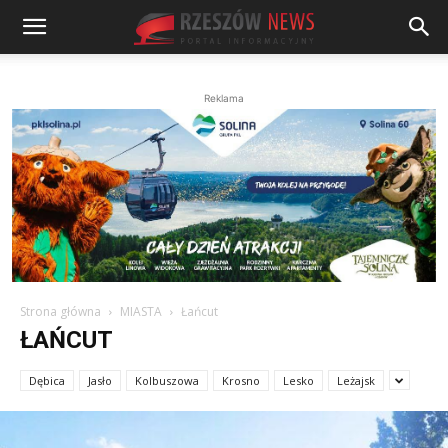
Reklama
Strona główna
MIASTA
Łańcut
ŁAŃCUT
Dębica
Jasło
Kolbuszowa
Krosno
Lesko
Leżajsk