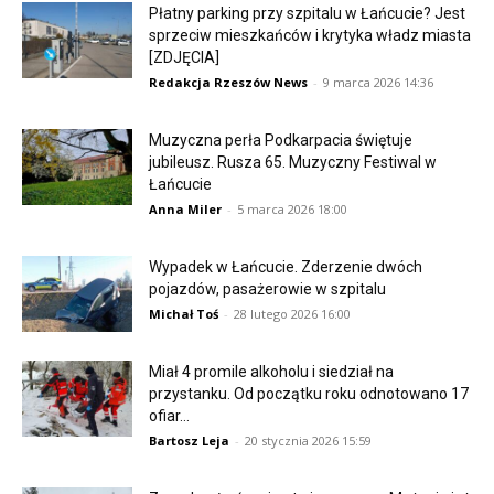
Płatny parking przy szpitalu w Łańcucie? Jest
sprzeciw mieszkańców i krytyka władz miasta
[ZDJĘCIA]
Redakcja Rzeszów News
-
9 marca 2026 14:36
Muzyczna perła Podkarpacia świętuje
jubileusz. Rusza 65. Muzyczny Festiwal w
Łańcucie
Anna Miler
-
5 marca 2026 18:00
Wypadek w Łańcucie. Zderzenie dwóch
pojazdów, pasażerowie w szpitalu
Michał Toś
-
28 lutego 2026 16:00
Miał 4 promile alkoholu i siedział na
przystanku. Od początku roku odnotowano 17
ofiar...
Bartosz Leja
-
20 stycznia 2026 15:59