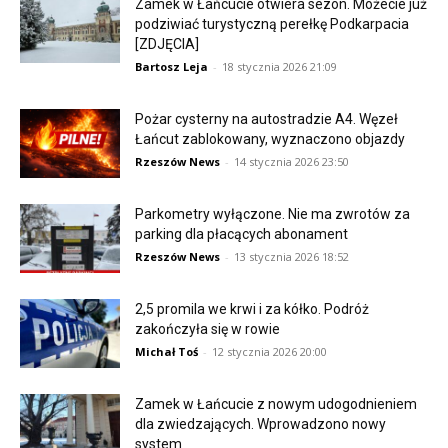
Zamek w Łańcucie otwiera sezon. Możecie już
podziwiać turystyczną perełkę Podkarpacia
[ZDJĘCIA]
Bartosz Leja
-
18 stycznia 2026 21:09
Pożar cysterny na autostradzie A4. Węzeł
Łańcut zablokowany, wyznaczono objazdy
Rzeszów News
-
14 stycznia 2026 23:50
Parkometry wyłączone. Nie ma zwrotów za
parking dla płacących abonament
Rzeszów News
-
13 stycznia 2026 18:52
2,5 promila we krwi i za kółko. Podróż
zakończyła się w rowie
Michał Toś
-
12 stycznia 2026 20:00
Zamek w Łańcucie z nowym udogodnieniem
dla zwiedzających. Wprowadzono nowy
system