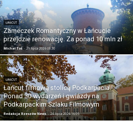
ŁAŃCUT
Zameczek Romantyczny w Łańcucie
przejdzie renowację. Za ponad 10 mln zł
Michał Toś
-
29 lipca 2026 08:30
ŁAŃCUT
Łańcut filmową stolicą Podkarpacia.
Ponad 30 wydarzeń i gwiazdy na
Podkarpackim Szlaku Filmowym
Redakcja Rzeszów News
-
26 lipca 2026 16:05