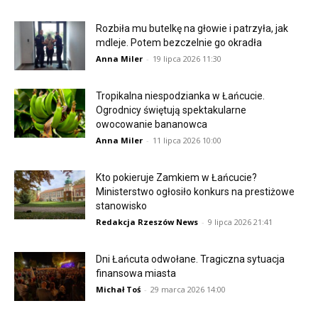
Rozbiła mu butelkę na głowie i patrzyła, jak
mdleje. Potem bezczelnie go okradła
Anna Miler
-
19 lipca 2026 11:30
Tropikalna niespodzianka w Łańcucie.
Ogrodnicy świętują spektakularne
owocowanie bananowca
Anna Miler
-
11 lipca 2026 10:00
Kto pokieruje Zamkiem w Łańcucie?
Ministerstwo ogłosiło konkurs na prestiżowe
stanowisko
Redakcja Rzeszów News
-
9 lipca 2026 21:41
Dni Łańcuta odwołane. Tragiczna sytuacja
finansowa miasta
Michał Toś
-
29 marca 2026 14:00