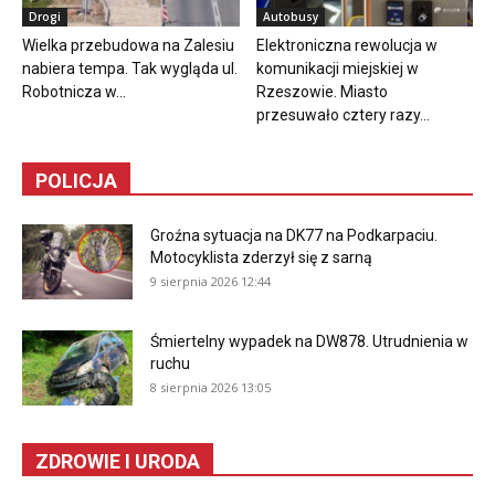
Drogi
Autobusy
Wielka przebudowa na Zalesiu
Elektroniczna rewolucja w
nabiera tempa. Tak wygląda ul.
komunikacji miejskiej w
Robotnicza w...
Rzeszowie. Miasto
przesuwało cztery razy...
POLICJA
Groźna sytuacja na DK77 na Podkarpaciu.
Motocyklista zderzył się z sarną
9 sierpnia 2026 12:44
Śmiertelny wypadek na DW878. Utrudnienia w
ruchu
8 sierpnia 2026 13:05
ZDROWIE I URODA