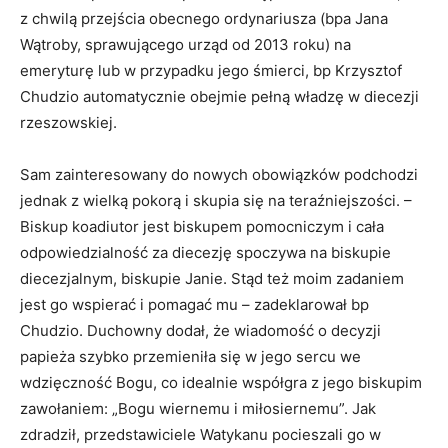
z chwilą przejścia obecnego ordynariusza (bpa Jana
Wątroby, sprawującego urząd od 2013 roku) na
emeryturę lub w przypadku jego śmierci, bp Krzysztof
Chudzio automatycznie obejmie pełną władzę w diecezji
rzeszowskiej.
Sam zainteresowany do nowych obowiązków podchodzi
jednak z wielką pokorą i skupia się na teraźniejszości. –
Biskup koadiutor jest biskupem pomocniczym i cała
odpowiedzialność za diecezję spoczywa na biskupie
diecezjalnym, biskupie Janie. Stąd też moim zadaniem
jest go wspierać i pomagać mu – zadeklarował bp
Chudzio. Duchowny dodał, że wiadomość o decyzji
papieża szybko przemieniła się w jego sercu we
wdzięczność Bogu, co idealnie współgra z jego biskupim
zawołaniem: „Bogu wiernemu i miłosiernemu”. Jak
zdradził, przedstawiciele Watykanu pocieszali go w