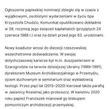
Ogłoszenie papieskiej nominacji zbiegło się w czasie z
wyjątkowymi, osobistymi wydarzeniami w życiu bpa
Krzysztofa Chudzio. Komunikat opublikowano dokładnie
w 38. rocznicę jego święceń kapłańskich (przyjętych 24
czerwca 1988 r.) oraz na dzień przed jego 63. urodzinami.
Nowy koadiutor wnosi do diecezji rzeszowskiej
wszechstronne doświadczenie. W swojej
dotychczasowej karierze był m.in. duszpasterzem w
Szarogrodzie na terenie dzisiejszej Ukrainy (1989–1991),
dyrektorem Muzeum Archidiecezjalnego w Przemyślu,
ojcem duchownym w seminarium oraz wykładowcą
teologii. Przez pięć lat (2015–2020) kierował także parafią
w Jasienicy Rosielnej jako proboszcz. W kwietniu 2020
roku papież Franciszek mianował go biskupem
pomocniczym archidiecezji przemyskiej.