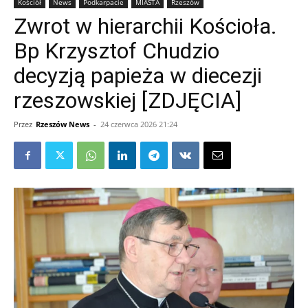
Kościół
News
Podkarpacie
MIASTA
Rzeszów
Zwrot w hierarchii Kościoła.
Bp Krzysztof Chudzio
decyzją papieża w diecezji
rzeszowskiej [ZDJĘCIA]
Przez
Rzeszów News
-
24 czerwca 2026 21:24