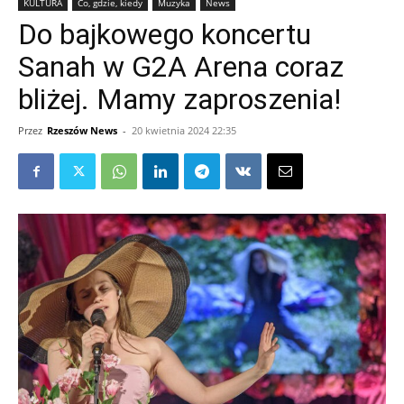
KULTURA
Co, gdzie, kiedy
Muzyka
News
Do bajkowego koncertu
Sanah w G2A Arena coraz
bliżej. Mamy zaproszenia!
Przez
Rzeszów News
-
20 kwietnia 2024 22:35