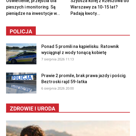
Oświetlenie, przejścia dla
Szybsza kolej z Rzeszowa do
pieszych i monitoring. Są
Warszawy za 10-15 lat?
pieniądze na inwestycje w...
Padają kwoty...
POLICJA
Ponad 5 promili na kąpielisku. Ratownik
wyciągnął z wody tonącą kobietę
7 sierpnia 2026 11:13
Prawie 2 promile, brak prawa jazdy i pościg.
Beztroski rajd 59-latka
6 sierpnia 2026 20:00
ZDROWIE I URODA