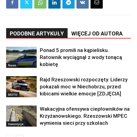
PODOBNE ARTYKUŁY
WIĘCEJ OD AUTORA
Ponad 5 promili na kąpielisku.
Ratownik wyciągnął z wody tonącą
kobietę
News
Rajd Rzeszowski rozpoczęty. Liderzy
pokazali moc w Niechobrzu, przed
kibicami wielkie emocje [ZDJĘCIA]
MOTO
Wakacyjna ofensywa ciepłowników na
Krzyżanowskiego. Rzeszowski MPEC
wymienia sieci przy szkołach
Inwestycje