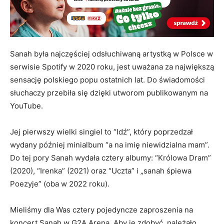
Sanah była najczęściej odsłuchiwaną artystką w Polsce w
serwisie Spotify w 2020 roku, jest uważana za największą
sensację polskiego popu ostatnich lat. Do świadomości
słuchaczy przebiła się dzięki utworom publikowanym na
YouTube.
Jej pierwszy wielki singiel to “Idź”, który poprzedzał
wydany później minialbum “a na imię niewidzialna mam”.
Do tej pory Sanah wydała cztery albumy: “Królowa Dram”
(2020), “Irenka” (2021) oraz “Uczta” i „sanah śpiewa
Poezyje” (oba w 2022 roku).
Mieliśmy dla Was cztery pojedyncze zaproszenia na
koncert Sanah w G2A Arena. Aby je zdobyć, należało