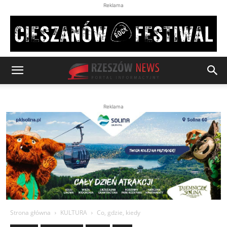
Reklama
Reklama
Strona główna
KULTURA
Co, gdzie, kiedy