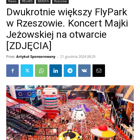
News
RELAKS
MIASTA
Rzeszów
Dwukrotnie większy FlyPark
w Rzeszowie. Koncert Majki
Jeżowskiej na otwarcie
[ZDJĘCIA]
Przez
Artykuł Sponsorowany
-
21 grudnia 2024 08:29