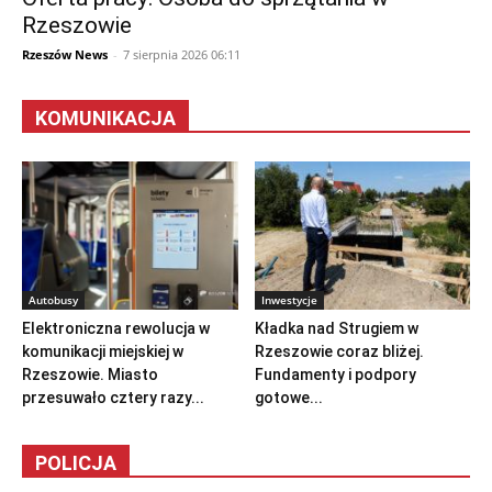
Rzeszowie
Rzeszów News
-
7 sierpnia 2026 06:11
KOMUNIKACJA
Autobusy
Inwestycje
Elektroniczna rewolucja w
Kładka nad Strugiem w
komunikacji miejskiej w
Rzeszowie coraz bliżej.
Rzeszowie. Miasto
Fundamenty i podpory
przesuwało cztery razy...
gotowe...
POLICJA