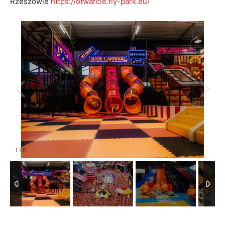
Rzeszowie
https://otwarcie.fly-park.eu/
1
/
8