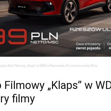
syjny Klub Filmowy „Klaps” w WDK w Rzeszowie. W czerwcu cztery filmy
b Filmowy „Klaps” w W
y filmy