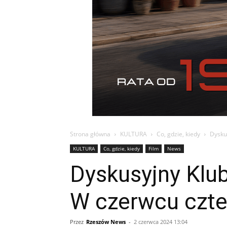
Strona główna
KULTURA
Co, gdzie, kiedy
Dysku
KULTURA
Co, gdzie, kiedy
Film
News
Dyskusyjny Klu
W czerwcu czter
Przez
Rzeszów News
-
2 czerwca 2024 13:04