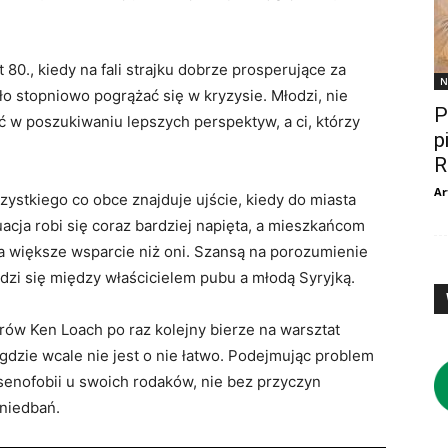
 80., kiedy na fali strajku dobrze prosperujące za
N
o stopniowo pogrążać się w kryzysie. Młodzi, nie
P
ć w poszukiwaniu lepszych perspektyw, a ci, którzy
p
R
Ar
zystkiego co obce znajduje ujście, kiedy do miasta
uacja robi się coraz bardziej napięta, a mieszkańcom
na większe wsparcie niż oni. Szansą na porozumienie
odzi się między właścicielem pubu a młodą Syryjką.
rów Ken Loach po raz kolejny bierze na warsztat
gdzie wcale nie jest o nie łatwo. Podejmując problem
ksenofobii u swoich rodaków, nie bez przyczyn
niedbań.