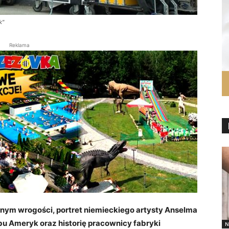
k"
Reklama
ełnym wrogości, portret niemieckiego artysty Anselma
bu Ameryk oraz historię pracownicy fabryki
N