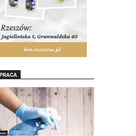
PRACA
ews