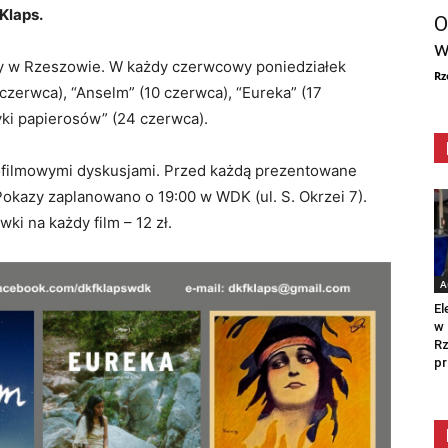
Klaps.
O
w
y w Rzeszowie. W każdy czerwcowy poniedziałek
Rz
 czerwca), “Anselm” (10 czerwca), “Eureka” (17
ryki papierosów” (24 czerwca).
pofilmowymi dyskusjami. Przed każdą prezentowane
Pokazy zaplanowano o 19:00 w WDK (ul. S. Okrzei 7).
ki na każdy film – 12 zł.
A
El
w 
Rz
pr