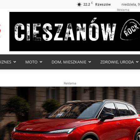
C
22.2
niedziela, 9
Rzeszów
Reklama
BIZNES
MOTO
DOM, MIESZKANIE
ZDROWIE, URODA
Reklama