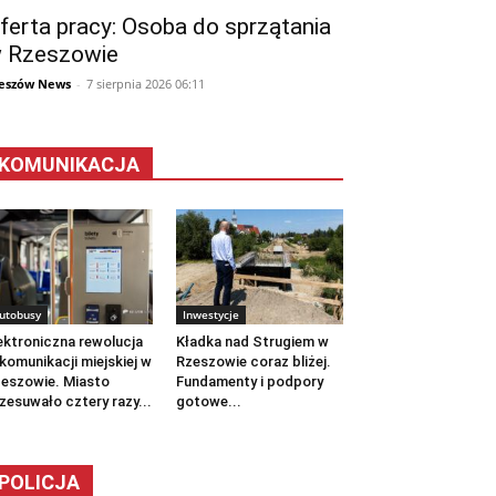
ferta pracy: Osoba do sprzątania
 Rzeszowie
eszów News
-
7 sierpnia 2026 06:11
KOMUNIKACJA
utobusy
Inwestycje
ektroniczna rewolucja
Kładka nad Strugiem w
komunikacji miejskiej w
Rzeszowie coraz bliżej.
eszowie. Miasto
Fundamenty i podpory
zesuwało cztery razy...
gotowe...
POLICJA