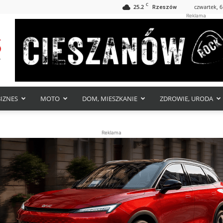
C
25.2
czwartek, 6
Rzeszów
Reklama
BIZNES
MOTO
DOM, MIESZKANIE
ZDROWIE, URODA
Reklama