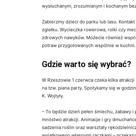
wysłuchanym, zrozumianym i kochanym be
Zabierzmy dzieci do parku lub lasu. Kontak
zgiełku. Wycieczka rowerowa, rolki czy mec
zdrowych nawyków. Możecie również wspóln
potraw przygotowanych wspólnie w kuchni. C
Gdzie warto się wybrać?
W Rzeszowie 1 czerwca czeka kilka atrakcji 
na tzw. piana party. Spotykamy się w godzin
K. Wojtyły.
– To będzie dzień pełen śmiechu, zabawy i 
mnóstwo atrakcji. Animacje i gry dmuchańce
sadzenia roślin oraz warsztaty rękodzielni
wyjątkowego własnymi rączkami – przekazuj