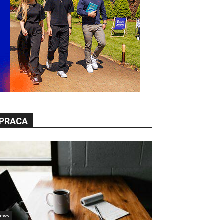
PRACA
ews