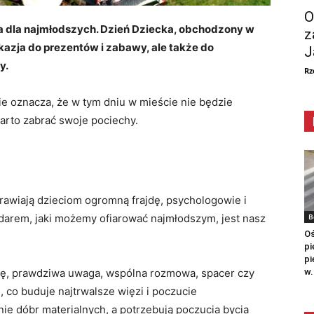
O
a dla najmłodszych. Dzień Dziecka, obchodzony w
z
 okazja do prezentów i zabawy, ale także do
J
y.
Rz
ie oznacza, że w tym dniu w mieście nie będzie
rto zabrać swoje pociechy.
prawiają dzieciom ogromną frajdę, psychologowie i
B
darem, jaki możemy ofiarować najmłodszym, jest nasz
Oś
pi
pi
w.
ę, prawdziwa uwaga, wspólna rozmowa, spacer czy
 co buduje najtrwalsze więzi i poczucie
nie dóbr materialnych, a potrzebują poczucia bycia