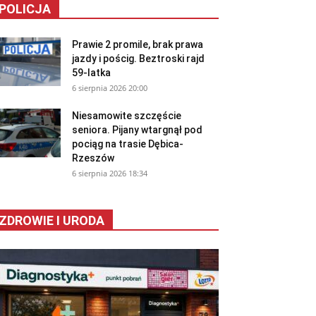
POLICJA
Prawie 2 promile, brak prawa
jazdy i pościg. Beztroski rajd
59-latka
6 sierpnia 2026 20:00
Niesamowite szczęście
seniora. Pijany wtargnął pod
pociąg na trasie Dębica-
Rzeszów
6 sierpnia 2026 18:34
ZDROWIE I URODA