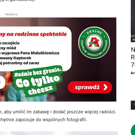
Reklama
N
N
R
7
Ar
 aby umilić im zabawę i dodać jeszcze więcej radości.
chętnie zapozuje do wspólnych fotografii.