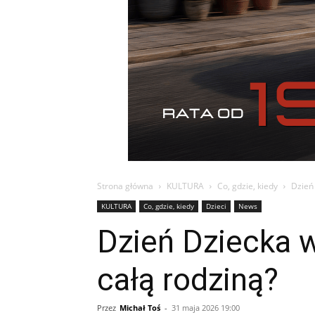
Strona główna
KULTURA
Co, gdzie, kiedy
Dzień
KULTURA
Co, gdzie, kiedy
Dzieci
News
Dzień Dziecka 
całą rodziną?
Przez
Michał Toś
-
31 maja 2026 19:00