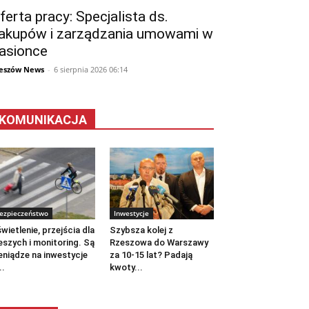
ferta pracy: Specjalista ds.
akupów i zarządzania umowami w
asionce
eszów News
-
6 sierpnia 2026 06:14
KOMUNIKACJA
ezpieczeństwo
Inwestycje
wietlenie, przejścia dla
Szybsza kolej z
eszych i monitoring. Są
Rzeszowa do Warszawy
eniądze na inwestycje
za 10-15 lat? Padają
..
kwoty...