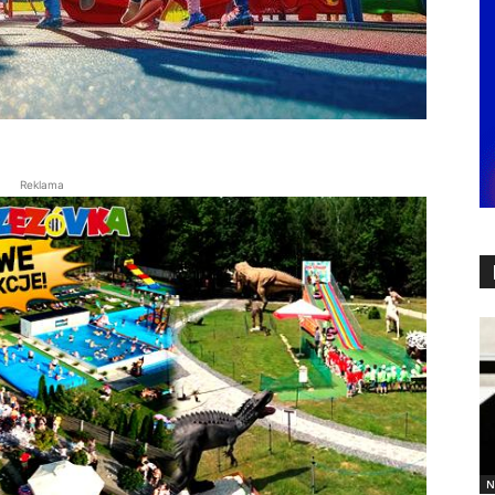
Reklama
N