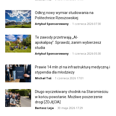
Odkryj nowy wymiar studiowania na
Politechnice Rzeszowskiej
Artykuł Sponsorowany
-
1 czerwca 2026 07:30
Te zawody przetrwają „AI-
apokalipsę”. Sprawdź, zanim wybierzesz
studia
Artykuł Sponsorowany
-
1 czerwca 2026 05:30
Prawie 14 mln zł na infrastrukturę medyczną i
stypendia dla młodzieży
Michał Toś
-
1 czerwca 2026 17:01
Długo wyczekiwany chodnik na Staromieściu
w końcu powstanie. Możliwe poszerzenie
drogi [ZDJĘCIA]
Bartosz Leja
-
30 maja 2026 17:29