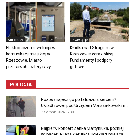
Autobusy
Inwestycje
Elektroniczna rewolucja w
Kładka nad Strugiem w
komunikacji miejskiej w
Rzeszowie coraz bliżej.
Rzeszowie. Miasto
Fundamenty i podpory
przesuwało cztery razy...
gotowe...
POLICJA
Rozpoznajesz go po tatuażu z sercem?
Ukradł rower pod Urzędem Marszałkowskim...
7 sierpnia 2026 17:30
Najpierw koncert Zenka Martyniuka, później
wypadek. Pijana kierująca uciekła z miejsca...