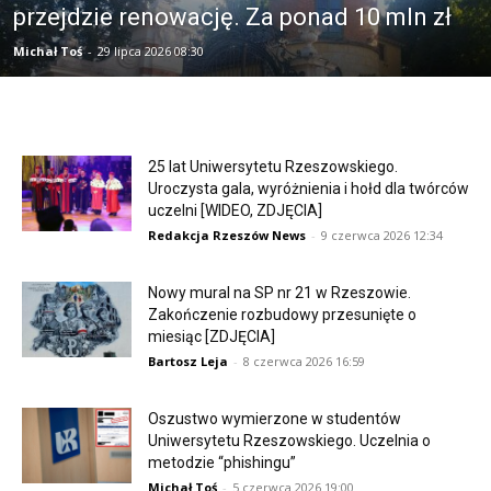
przejdzie renowację. Za ponad 10 mln zł
Michał Toś
-
29 lipca 2026 08:30
25 lat Uniwersytetu Rzeszowskiego.
Uroczysta gala, wyróżnienia i hołd dla twórców
uczelni [WIDEO, ZDJĘCIA]
Redakcja Rzeszów News
-
9 czerwca 2026 12:34
Nowy mural na SP nr 21 w Rzeszowie.
Zakończenie rozbudowy przesunięte o
miesiąc [ZDJĘCIA]
Bartosz Leja
-
8 czerwca 2026 16:59
Oszustwo wymierzone w studentów
Uniwersytetu Rzeszowskiego. Uczelnia o
metodzie “phishingu”
Michał Toś
-
5 czerwca 2026 19:00