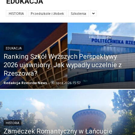
EDUKACJA
HISTORIA
Przedszkole i żłobek
Szkolenia
EDUKACJA
Ranking Szkół Wyższych Perspektywy
2026 ujawniony. Jak wypadły uczelnie z
Rzeszowa?
Redakcja Rzeszów News
-
30 lipca 2026 15:57
HISTORIA
Zameczek Romantyczny w Łańcucie