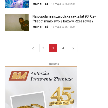
Michał Toś
-
17 maja 2026 08:30
Najpopularniejsza polska sekta lat 90. Czy
“Niebo” miało swoją bazę w Rzeszowie?
Michał Toś
-
16 maja 2026 16:00
2
3
4
Reklama