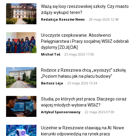
Ważą się losy rzeszowskiej szkoły. Czy miasto
zdąży wykupić teren?
Redakcja Rzeszów News
-
28 maja 2026 12:48
Uroczyste czepkowanie. Absolwenci
Pielęgniarstwa i Pracy socjalnej WSIiZ odebrali
dyplomy [ZDJĘCIA]
Michał Toś
-
25 maja 2026 17:00
Rodzice z Rzeszowa chcą „wyciszyć” szkołę.
„Poziom hałasu jak na placu budowy”
Bartosz Leja
-
25 maja 2026 15:34
Studia, po których jest praca. Dlaczego coraz
więcej młodych wybiera WSIiZ?
Artykuł Sponsorowany
-
22 maja 2026 07:00
Uczelnie w Rzeszowie stawiają na AI. Nowe
kierunki odpowiedzią na rynek pracy