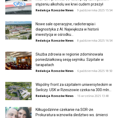
stężeniu alkoholu we krwi cudem przeżył
Redakcja Rzeszów News
-
9 października 2025 15:54
Nowe sale operacyjne, radioterapia i
diagnostyka z AI. Największa w historii
inwestycja w ośrodku...
Redakcja Rzeszów News
-
8 października 2025 16:54
Służba zdrowia w regionie zdominowała
poniedziałkową sesję sejmiku. Szpitale w
tarapatach
Redakcja Rzeszów News
-
6 października 2025 18:50
Wspólny front za szpitalem uniwersyteckim w
Świlczy. USK w Rzeszowie czeka na 300 mln...
Redakcja Rzeszów News
-
16 września 2025 13:48
Kilkugodzinne czekanie na SOR-ze.
Prokuratura wznowiła śledztwo ws. śmierci