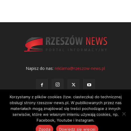
Napisz do nas:
reklama@rzeszow-news.pl
Korzystamy z plików cookies (tzw. ciasteczka) do technicznej
obsługi strony rzeszow-news.pl. W publikowanych przez nas
materiałach mogą znajdować się treści pochodzące z innych
serwisów, które we własnym imieniu używają cookies, np.
Kontakt
Polityka prywatności
Regulamin portalu
Facebook, Youtube i Instagram.
© NEWS Sp. z o.o. - wydawca portalu Rzeszów News. Wszystkie prawa
Zgoda
Dowiedz się więcej
zastrzeżone. Tel.: 601 97 55 30