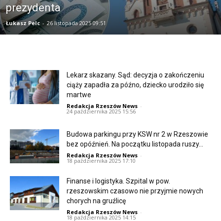
prezydenta
Łukasz Pelc
-
26 listopada 2025 09:51
Lekarz skazany. Sąd: decyzja o zakończeniu
ciąży zapadła za późno, dziecko urodziło się
martwe
Redakcja Rzeszów News
-
24 października 2025 15:56
Budowa parkingu przy KSW nr 2 w Rzeszowie
bez opóźnień. Na początku listopada ruszy...
Redakcja Rzeszów News
-
18 października 2025 17:10
Finanse i logistyka. Szpital w pow.
rzeszowskim czasowo nie przyjmie nowych
chorych na gruźlicę
Redakcja Rzeszów News
-
18 października 2025 14:15