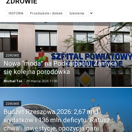
ZDROWIE
HISTORIA
Przedszkole i żłobek
Szkolenia
ZDROWIE
Nowa “moda” na Podkarpaciu. Zamyka
się kolejna porodówka
Michał Toś
-
29 marca 2026 11:00
ZDROWIE
Budżet Rzeszowa 2026: 2,67 mld
wydatków i 136 mln deficytu. Ratusz
chwali inwestycje, opozycja gani