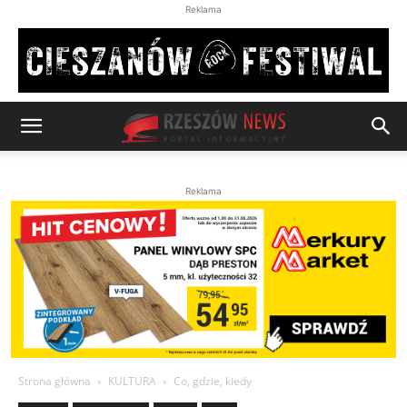
Reklama
Reklama
Strona główna
KULTURA
Co, gdzie, kiedy