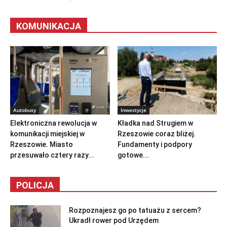
KOMUNIKACJA
Autobusy
Inwestycje
Elektroniczna rewolucja w
Kładka nad Strugiem w
komunikacji miejskiej w
Rzeszowie coraz bliżej.
Rzeszowie. Miasto
Fundamenty i podpory
przesuwało cztery razy...
gotowe...
POLICJA
Rozpoznajesz go po tatuażu z sercem?
Ukradł rower pod Urzędem