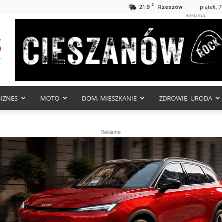
C
21.9
piątek, 7
Rzeszów
Reklama
BIZNES
MOTO
DOM, MIESZKANIE
ZDROWIE, URODA
Reklama