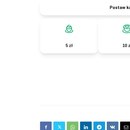
Postaw k
5 zł
10 z