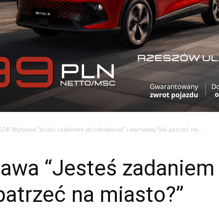
24! Wystawa “Jesteś zadaniem do odrobienia” i warsztaty “Jak patrzeć na...
awa “Jesteś zadaniem d
patrzeć na miasto?”