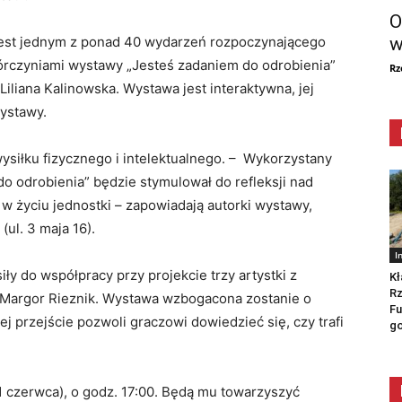
O
w
jest jednym z ponad 40 wydarzeń rozpoczynającego
órczyniami wystawy „Jesteś zadaniem do odrobienia”
Rz
Liliana Kalinowska. Wystawa jest interaktywna, jej
wystawy.
iłku fizycznego i intelektualnego. – Wykorzystany
o odrobienia” będzie stymulował do refleksji nad
w życiu jednostki – zapowiadają autorki wystawy,
(ul. 3 maja 16).
I
ły do współpracy przy projekcie trzy artystki z
Kł
Rz
i Margor Rieznik. Wystawa wzbogacona zostanie o
Fu
ej przejście pozwoli graczowi dowiedzieć się, czy trafi
go
1 czerwca), o godz. 17:00. Będą mu towarzyszyć