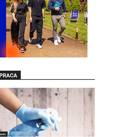
PRACA
ews