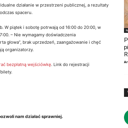
ualne działanie w przestrzeni publicznej, a rezultaty
odczas spaceru.
. W piątek i sobotę potrwają od 16:00 do 20:00, w
N
 17:00. – Nie wymagamy doświadczenia
P
rta głowa”, brak uprzedzeń, zaangażowanie i chęć
p
ą organizatorzy.
R
Ar
rać bezpłatną wejściówkę
. Link do rejestracji
bilety.
zwoli nam działać sprawniej.