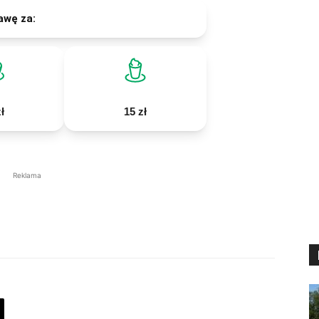
awę za:
ł
15 zł
Reklama