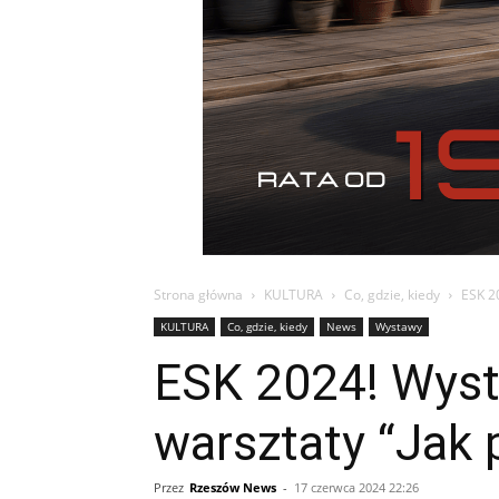
Strona główna
KULTURA
Co, gdzie, kiedy
ESK 20
KULTURA
Co, gdzie, kiedy
News
Wystawy
ESK 2024! Wyst
warsztaty “Jak 
Przez
Rzeszów News
-
17 czerwca 2024 22:26