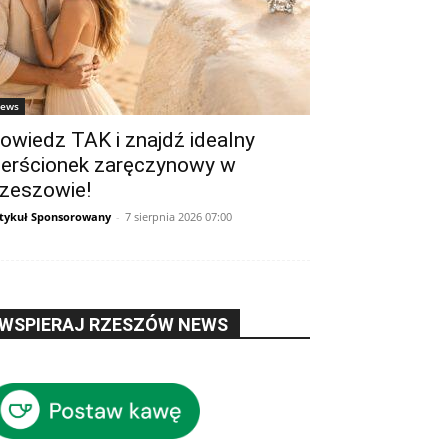
ews
owiedz TAK i znajdź idealny
ierścionek zaręczynowy w
zeszowie!
tykuł Sponsorowany
-
7 sierpnia 2026 07:00
WSPIERAJ RZESZÓW NEWS