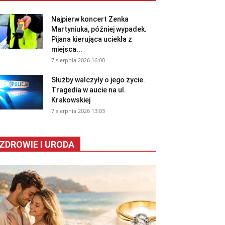
Najpierw koncert Zenka
Martyniuka, później wypadek.
Pijana kierująca uciekła z
miejsca...
7 sierpnia 2026 16:00
Służby walczyły o jego życie.
Tragedia w aucie na ul.
Krakowskiej
7 sierpnia 2026 13:03
ZDROWIE I URODA