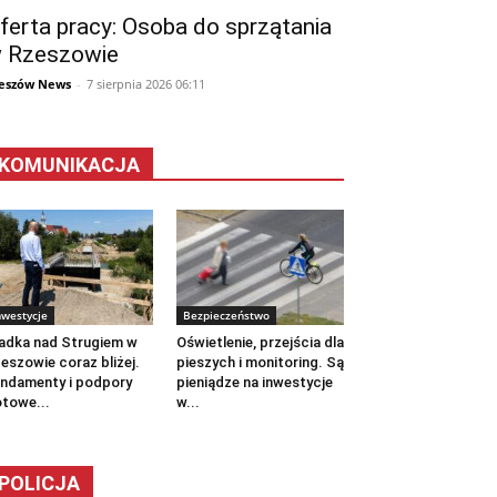
ferta pracy: Osoba do sprzątania
 Rzeszowie
eszów News
-
7 sierpnia 2026 06:11
KOMUNIKACJA
nwestycje
Bezpieczeństwo
adka nad Strugiem w
Oświetlenie, przejścia dla
eszowie coraz bliżej.
pieszych i monitoring. Są
ndamenty i podpory
pieniądze na inwestycje
towe...
w...
POLICJA