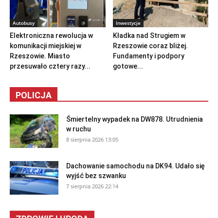
Autobusy
Inwestycje
Elektroniczna rewolucja w
Kładka nad Strugiem w
komunikacji miejskiej w
Rzeszowie coraz bliżej.
Rzeszowie. Miasto
Fundamenty i podpory
przesuwało cztery razy...
gotowe...
POLICJA
Śmiertelny wypadek na DW878. Utrudnienia
w ruchu
8 sierpnia 2026 13:05
Dachowanie samochodu na DK94. Udało się
wyjść bez szwanku
7 sierpnia 2026 22:14