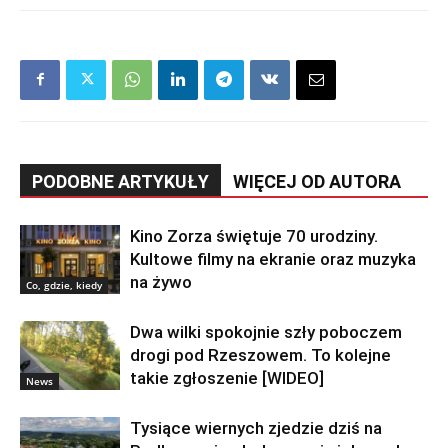
PODOBNE ARTYKUŁY
WIĘCEJ OD AUTORA
Kino Zorza świętuje 70 urodziny.
Kultowe filmy na ekranie oraz muzyka
na żywo
Co, gdzie, kiedy
Dwa wilki spokojnie szły poboczem
drogi pod Rzeszowem. To kolejne
takie zgłoszenie [WIDEO]
News
Tysiące wiernych zjedzie dziś na