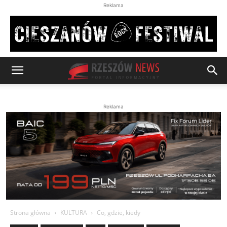
Reklama
Reklama
Strona główna
KULTURA
Co, gdzie, kiedy