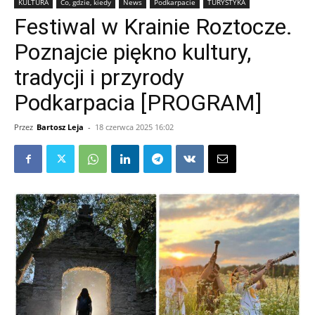
KULTURA
Co, gdzie, kiedy
News
Podkarpacie
TURYSTYKA
Festiwal w Krainie Roztocze.
Poznajcie piękno kultury,
tradycji i przyrody
Podkarpacia [PROGRAM]
Przez
Bartosz Leja
-
18 czerwca 2025 16:02