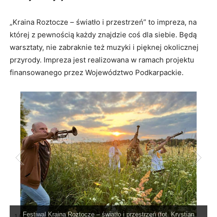
„Kraina Roztocze – światło i przestrzeń” to impreza, na
której z pewnością każdy znajdzie coś dla siebie. Będą
warsztaty, nie zabraknie też muzyki i pięknej okolicznej
przyrody. Impreza jest realizowana w ramach projektu
finansowanego przez Województwo Podkarpackie.
Festiwal Kraina Roztocze – światło i przestrzeń (fot. Krystian
1
/
11