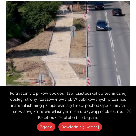
Drogi
Korzystamy z plików cookies (tzw. ciasteczka) do technicznej
Wielka przebudowa na Zalesiu nabiera
obsługi strony rzeszow-news.pl. W publikowanych przez nas
tempa. Tak wygląda ul. Robotnicza w...
materiałach mogą znajdować się treści pochodzące z innych
serwisów, które we własnym imieniu używają cookies, np.
Redakcja Rzeszów News
-
9 sierpnia 2026 15:30
Facebook, Youtube i Instagram.
Zgoda
Dowiedz się więcej