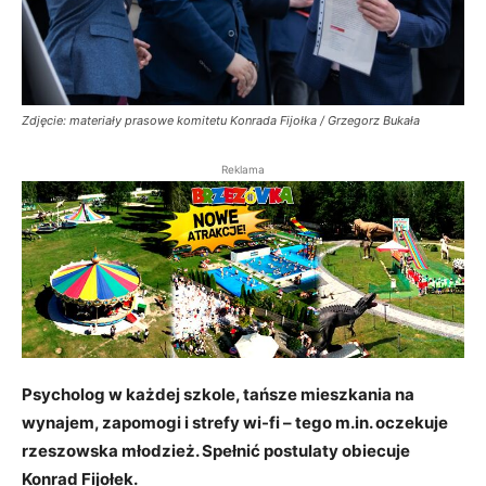
Zdjęcie: materiały prasowe komitetu Konrada Fijołka / Grzegorz Bukała
Reklama
Psycholog w każdej szkole, tańsze mieszkania na
wynajem, zapomogi i strefy wi-fi – tego m.in. oczekuje
rzeszowska młodzież. Spełnić postulaty obiecuje
Konrad Fijołek.