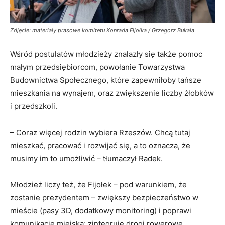
Zdjęcie: materiały prasowe komitetu Konrada Fijołka / Grzegorz Bukała
Wśród postulatów młodzieży znalazły się także pomoc
małym przedsiębiorcom, powołanie Towarzystwa
Budownictwa Społecznego, które zapewniłoby tańsze
mieszkania na wynajem, oraz zwiększenie liczby żłobków
i przedszkoli.
– Coraz więcej rodzin wybiera Rzeszów. Chcą tutaj
mieszkać, pracować i rozwijać się, a to oznacza, że
musimy im to umożliwić – tłumaczył Radek.
Młodzież liczy też, że Fijołek – pod warunkiem, że
zostanie prezydentem – zwiększy bezpieczeństwo w
mieście (pasy 3D, dodatkowy monitoring) i poprawi
komunikację miejską: zintegruje drogi rowerowe,