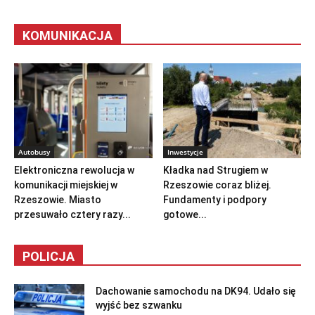
KOMUNIKACJA
Autobusy
Inwestycje
Elektroniczna rewolucja w
Kładka nad Strugiem w
komunikacji miejskiej w
Rzeszowie coraz bliżej.
Rzeszowie. Miasto
Fundamenty i podpory
przesuwało cztery razy...
gotowe...
POLICJA
Dachowanie samochodu na DK94. Udało się
wyjść bez szwanku