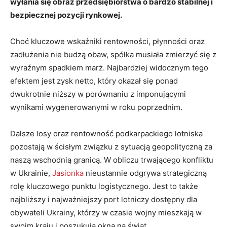
wyłania się obraz przedsiębiorstwa o bardzo stabilnej i
bezpiecznej pozycji rynkowej.
Choć kluczowe wskaźniki rentowności, płynności oraz
zadłużenia nie budzą obaw, spółka musiała zmierzyć się z
wyraźnym spadkiem marż. Najbardziej widocznym tego
efektem jest zysk netto, który okazał się ponad
dwukrotnie niższy w porównaniu z imponującymi
wynikami wygenerowanymi w roku poprzednim.
Dalsze losy oraz rentowność podkarpackiego lotniska
pozostają w ścisłym związku z sytuacją geopolityczną za
naszą wschodnią granicą. W obliczu trwającego konfliktu
w Ukrainie,
Jasionka
nieustannie odgrywa strategiczną
rolę kluczowego punktu logistycznego. Jest to także
najbliższy i najważniejszy port lotniczy dostępny dla
obywateli Ukrainy, którzy w czasie wojny mieszkają w
swoim kraju i poszukują okna na świat.