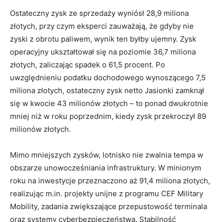
Ostateczny zysk ze sprzedaży wyniósł 28,9 miliona
złotych, przy czym eksperci zauważają, że gdyby nie
zyski z obrotu paliwem, wynik ten byłby ujemny. Zysk
operacyjny ukształtował się na poziomie 36,7 miliona
złotych, zaliczając spadek o 61,5 procent. Po
uwzględnieniu podatku dochodowego wynoszącego 7,5
miliona złotych, ostateczny zysk netto Jasionki zamknął
się w kwocie 43 milionów złotych – to ponad dwukrotnie
mniej niż w roku poprzednim, kiedy zysk przekroczył 89
milionów złotych.
Mimo mniejszych zysków, lotnisko nie zwalnia tempa w
obszarze unowocześniania infrastruktury. W minionym
roku na inwestycje przeznaczono aż 91,4 miliona złotych,
realizując m.in. projekty unijne z programu CEF Military
Mobility, zadania zwiększające przepustowość terminala
oraz systemy cyberbezpieczeństwa. Stabilność