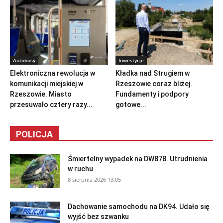
Autobusy
Inwestycje
Elektroniczna rewolucja w
Kładka nad Strugiem w
komunikacji miejskiej w
Rzeszowie coraz bliżej.
Rzeszowie. Miasto
Fundamenty i podpory
przesuwało cztery razy...
gotowe...
POLICJA
Śmiertelny wypadek na DW878. Utrudnienia
w ruchu
8 sierpnia 2026 13:05
Dachowanie samochodu na DK94. Udało się
wyjść bez szwanku