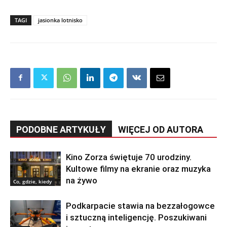
TAGI
jasionka lotnisko
PODOBNE ARTYKUŁY
WIĘCEJ OD AUTORA
Kino Zorza świętuje 70 urodziny.
Kultowe filmy na ekranie oraz muzyka
na żywo
Co, gdzie, kiedy
Podkarpacie stawia na bezzałogowce
i sztuczną inteligencję. Poszukiwani