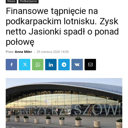
News
Podkarpacie
Finansowe tąpnięcie na
podkarpackim lotnisku. Zysk
netto Jasionki spadł o ponad
połowę
Przez
Anna Miler
-
29 czerwca 2026 14:00