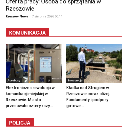
Oferta pracy: Osoba do sprzątania w
Rzeszowie
Rzeszów News
-
7 sierpnia 2026 06:11
KOMUNIKACJA
Autobusy
Inwestycje
Elektroniczna rewolucja w
Kładka nad Strugiem w
komunikacji miejskiej w
Rzeszowie coraz bliżej.
Rzeszowie. Miasto
Fundamenty i podpory
przesuwało cztery razy...
gotowe...
POLICJA