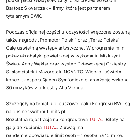
podkarpacki Władysław Ortyl oraz prezes G2A.com
Bartosz Skwarczek – firmy, która jest partnerem
tytularnym CWK.
Podczas oficjalnej części uroczystości wręczone zostaną
także nagrody „Promotor Polski” oraz „Teraz Polska”.
Galę uświetnią występy artystyczne. W programie m.in.
pokaz akrobatyki powietrznej w wykonaniu Mistrzyni
Świata Anny Węklar oraz występ Dziewczęcej Orkiestry
Szałamaistek i Mażoretek INCANTO. Wieczór uświetni
koncert zespołu Queen Symfonicznie, aranżację wykona
30 muzyków z orkiestry Alla Vienna.
Szczegóły na temat jubileuszowej gali i Kongresu BWL są
na businesswithoutlimits.pl.
Bezpłatna rejestracja na kongres trwa
TUTAJ
. Bilety na
galę do kupienia
TUTAJ
. Z uwagi na
pandemię obowiązuje limit osób – 1 osoba na 15 m kw.