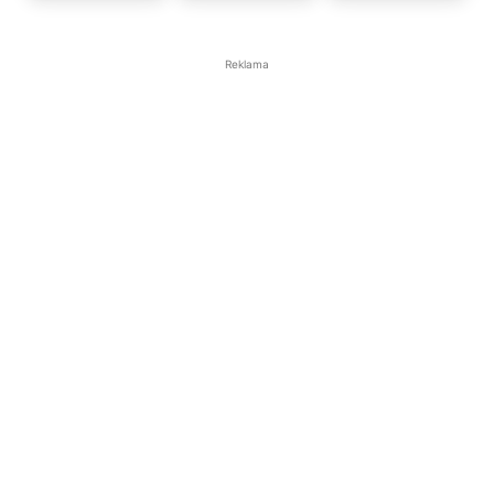
5 zł
10 zł
15 zł
Reklama