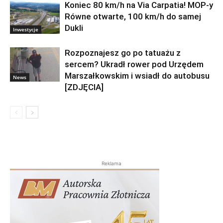
przetargu
Koniec 80 km/h na Via Carpatia! MOP-y
Równe otwarte, 100 km/h do samej
Dukli
Inwestycje
Rozpoznajesz go po tatuażu z
sercem? Ukradł rower pod Urzędem
Marszałkowskim i wsiadł do autobusu
News
[ZDJĘCIA]
Reklama