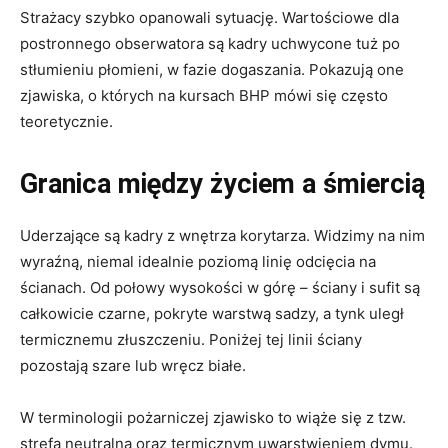
Strażacy szybko opanowali sytuację. Wartościowe dla
postronnego obserwatora są kadry uchwycone tuż po
stłumieniu płomieni, w fazie dogaszania. Pokazują one
zjawiska, o których na kursach BHP mówi się często
teoretycznie.
Granica między życiem a śmiercią
Uderzające są kadry z wnętrza korytarza. Widzimy na nim
wyraźną, niemal idealnie poziomą linię odcięcia na
ścianach. Od połowy wysokości w górę – ściany i sufit są
całkowicie czarne, pokryte warstwą sadzy, a tynk uległ
termicznemu złuszczeniu. Poniżej tej linii ściany
pozostają szare lub wręcz białe.
W terminologii pożarniczej zjawisko to wiąże się z tzw.
strefą neutralną oraz termicznym uwarstwieniem dymu.