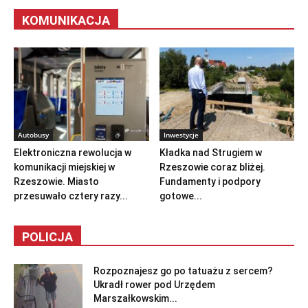
Rzeszów News
-
7 sierpnia 2026 06:11
KOMUNIKACJA
Autobusy
Inwestycje
Elektroniczna rewolucja w
Kładka nad Strugiem w
komunikacji miejskiej w
Rzeszowie coraz bliżej.
Rzeszowie. Miasto
Fundamenty i podpory
przesuwało cztery razy...
gotowe...
POLICJA
Rozpoznajesz go po tatuażu z sercem?