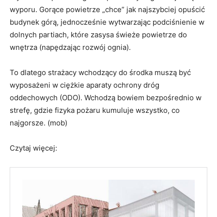
Wysoka temperatura gazów pożarowych generuje siłę
wyporu. Gorące powietrze „chce” jak najszybciej opuścić
budynek górą, jednocześnie wytwarzając podciśnienie w
dolnych partiach, które zasysa świeże powietrze do
wnętrza (napędzając rozwój ognia).
To dlatego strażacy wchodzący do środka muszą być
wyposażeni w ciężkie aparaty ochrony dróg
oddechowych (ODO). Wchodzą bowiem bezpośrednio w
strefę, gdzie fizyka pożaru kumuluje wszystko, co
najgorsze. (mob)
Czytaj więcej: