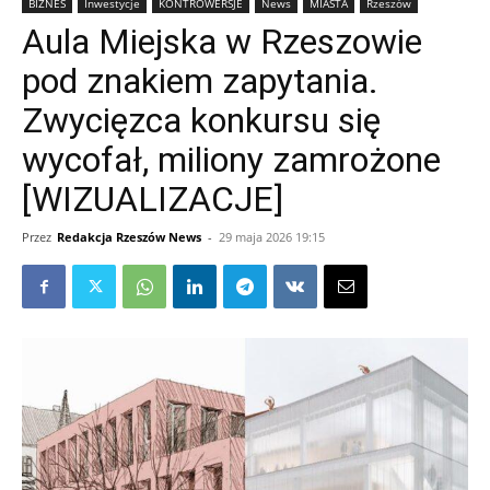
BIZNES
Inwestycje
KONTROWERSJE
News
MIASTA
Rzeszów
Aula Miejska w Rzeszowie
pod znakiem zapytania.
Zwycięzca konkursu się
wycofał, miliony zamrożone
[WIZUALIZACJE]
Przez
Redakcja Rzeszów News
-
29 maja 2026 19:15