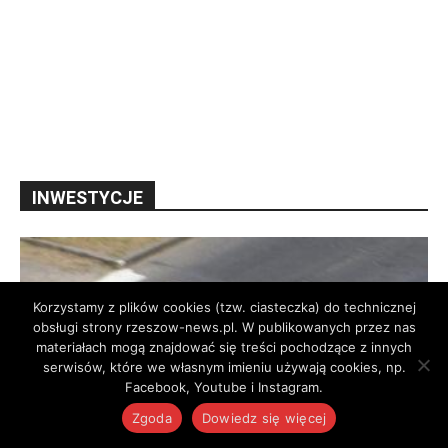
INWESTYCJE
Korzystamy z plików cookies (tzw. ciasteczka) do technicznej
obsługi strony rzeszow-news.pl. W publikowanych przez nas
materiałach mogą znajdować się treści pochodzące z innych
serwisów, które we własnym imieniu używają cookies, np.
Facebook, Youtube i Instagram.
Zgoda
Dowiedz się więcej