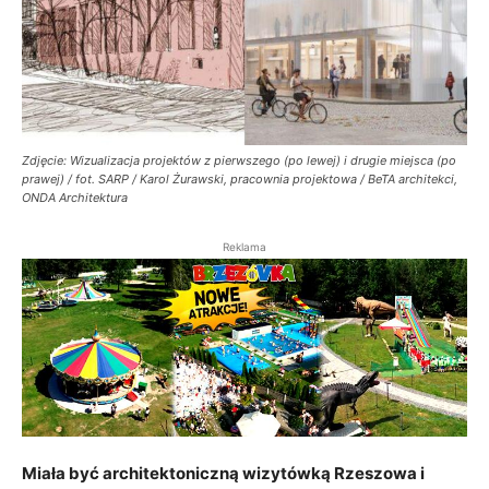
Zdjęcie: Wizualizacja projektów z pierwszego (po lewej) i drugie miejsca (po
prawej) / fot. SARP / Karol Żurawski, pracownia projektowa / BeTA architekci,
ONDA Architektura
Reklama
Miała być architektoniczną wizytówką Rzeszowa i