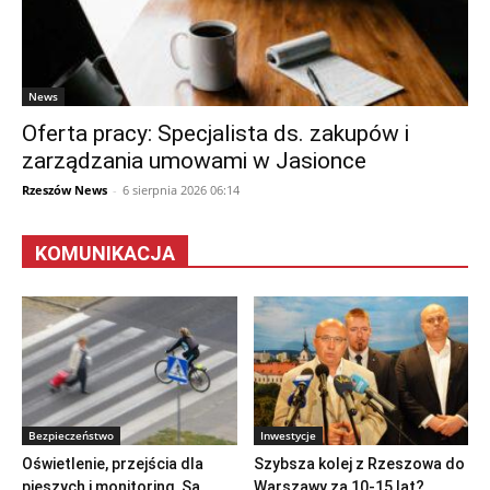
News
Oferta pracy: Specjalista ds. zakupów i
zarządzania umowami w Jasionce
Rzeszów News
-
6 sierpnia 2026 06:14
KOMUNIKACJA
Bezpieczeństwo
Inwestycje
Oświetlenie, przejścia dla
Szybsza kolej z Rzeszowa do
pieszych i monitoring. Są
Warszawy za 10-15 lat?