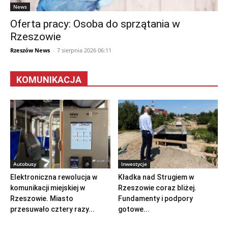
News
Oferta pracy: Osoba do sprzątania w
Rzeszowie
Rzeszów News
-
7 sierpnia 2026 06:11
KOMUNIKACJA
Autobusy
Inwestycje
Elektroniczna rewolucja w
Kładka nad Strugiem w
komunikacji miejskiej w
Rzeszowie coraz bliżej.
Rzeszowie. Miasto
Fundamenty i podpory
przesuwało cztery razy...
gotowe...