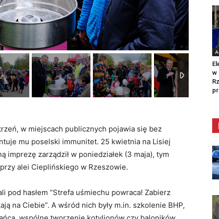
A
El
w 
Rz
pr
trzeń, w miejscach publicznych pojawia się bez
uje mu poselski immunitet. 25 kwietnia na Lisiej
ą imprezę zarządził w poniedziałek (3 maja), tym
 przy alei Cieplińskiego w Rzeszowie.
i pod hasłem “Strefa uśmiechu powraca! Zabierz
ają na Ciebie”. A wśród nich były m.in. szkolenie BHP,
tańca, wspólne tworzenie kotylionów czy baloników.