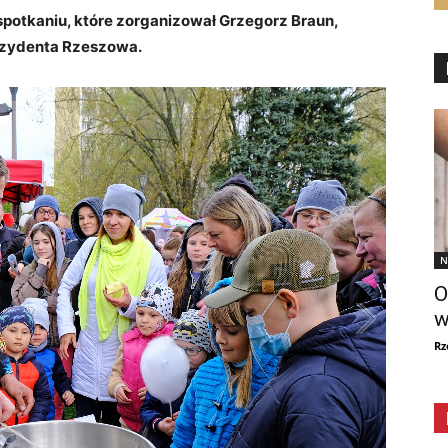
spotkaniu, które zorganizował Grzegorz Braun,
ezydenta Rzeszowa.
N
O
w
Rz