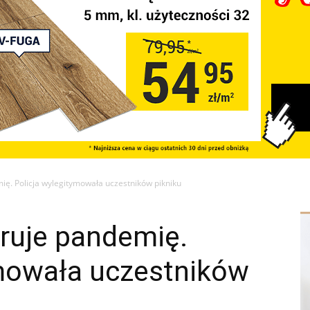
ię. Policja wylegitymowała uczestników pikniku
ruje pandemię.
ymowała uczestników