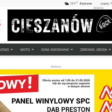
C
17.7
piątek, 7
Rzeszów
Reklama
BIZNES
MOTO
DOM, MIESZKANIE
ZDROWIE, URODA
Reklama