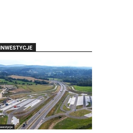
INWESTYCJE
nwestycje