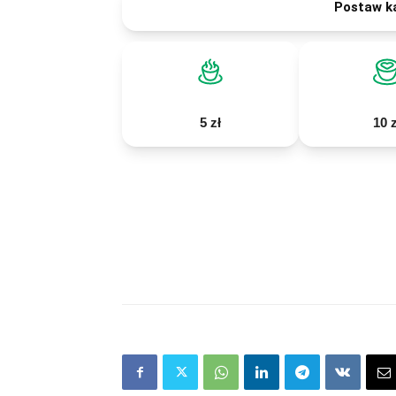
Postaw k
5 zł
10 z