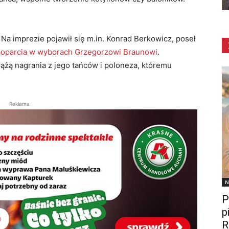
. Na imprezie pojawił się m.in. Konrad Berkowicz, poseł
 poparcia w wyborach Grzegorzowi Braunowi
.
rążą nagrania z jego tańców i poloneza, któremu
Reklama
N
P
p
R