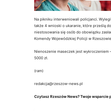
Na pikniku interweniowali policjanci. Wyleg
także 4 wnioski o ukaranie, które prześlą d
niestosowania się osób do obowiązku zasła
Komendy Wojewódzkiej Policji w Rzeszowie
Nienoszenie maseczek jest wykroczeniem –
5000 zł.
(ram)
redakcja@rzeszow-news.pl
Czytasz Rzeszów News? Twoje wsparcie po