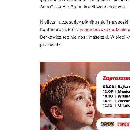
Sam Grzegorz Braun kręcił watę cukrową.
Nieliczni uczestnicy pikniku mieli maseczki
Konfederacji, który
w poniedziałek udzielił
Berkowicz też nie nosił maseczki. W sieci k
przewodził.