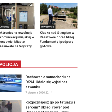
utobusy
Inwestycje
ektroniczna rewolucja
Kładka nad Strugiem w
komunikacji miejskiej w
Rzeszowie coraz bliżej.
eszowie. Miasto
Fundamenty i podpory
zesuwało cztery razy...
gotowe...
POLICJA
Dachowanie samochodu na
DK94. Udało się wyjść bez
szwanku
7 sierpnia 2026 22:14
Rozpoznajesz go po tatuażu z
sercem? Ukradł rower pod