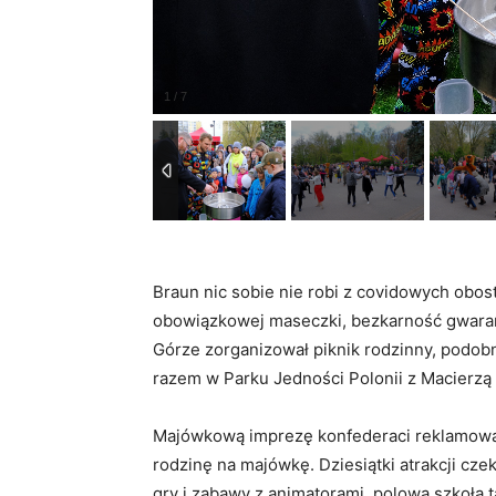
Braun nic sobie nie robi z covidowych obos
obowiązkowej maseczki, bezkarność gwarant
Górze zorganizował piknik rodzinny, podobn
razem w Parku Jedności Polonii z Macierzą
Majówkową imprezę konfederaci reklamowal
rodzinę na majówkę. Dziesiątki atrakcji czek
gry i zabawy z animatorami, polowa szkoła 