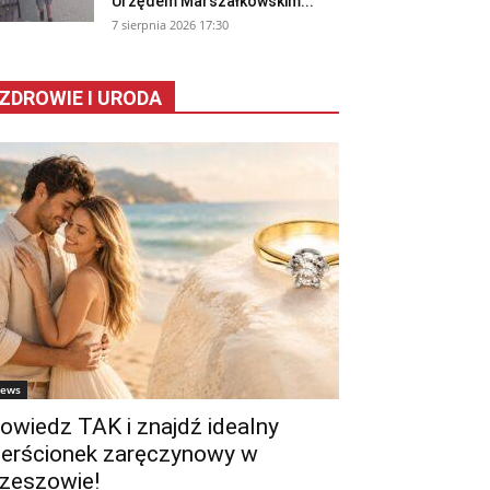
Urzędem Marszałkowskim...
7 sierpnia 2026 17:30
ZDROWIE I URODA
ews
owiedz TAK i znajdź idealny
ierścionek zaręczynowy w
zeszowie!