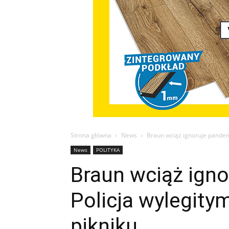
Strona główna
News
Braun wciąż ignoruje pandem
News
POLITYKA
Braun wciąż igno
Policja wylegit
pikniku