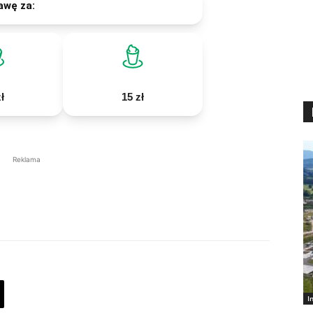
awę za:
ł
15 zł
Reklama
I