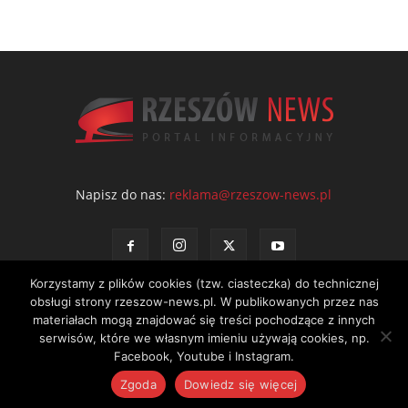
Napisz do nas:
reklama@rzeszow-news.pl
Korzystamy z plików cookies (tzw. ciasteczka) do technicznej
obsługi strony rzeszow-news.pl. W publikowanych przez nas
materiałach mogą znajdować się treści pochodzące z innych
serwisów, które we własnym imieniu używają cookies, np.
Kontakt
Polityka prywatności
Regulamin portalu
Facebook, Youtube i Instagram.
© NEWS Sp. z o.o. - wydawca portalu Rzeszów News. Wszystkie prawa
Zgoda
Dowiedz się więcej
zastrzeżone. Tel.: 601 97 55 30