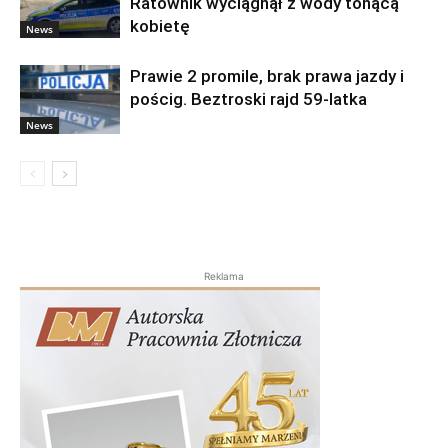
Ratownik wyciągnął z wody tonącą
kobietę
News
Prawie 2 promile, brak prawa jazdy i
pościg. Beztroski rajd 59-latka
News
Reklama