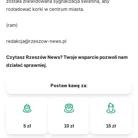
została zlikwidowana sygnalizacja świetlna, aby
rozładować korki w centrum miasta.
(ram)
redakcja@rzeszow-news.pl
Czytasz Rzeszów News? Twoje wsparcie pozwoli nam
działać sprawniej.
Postaw kawę za:
5 zł
10 zł
15 zł