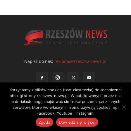
Napisz do nas:
reklama@rzeszow-news.pl
Korzystamy z plików cookies (tzw. ciasteczka) do technicznej
obsługi strony rzeszow-news.pl. W publikowanych przez nas
materiałach mogą znajdować się treści pochodzące z innych
serwisów, które we własnym imieniu używają cookies, np.
Kontakt
Polityka prywatności
Regulamin portalu
Facebook, Youtube i Instagram.
© NEWS Sp. z o.o. - wydawca portalu Rzeszów News. Wszystkie prawa
Zgoda
Dowiedz się więcej
zastrzeżone. Tel.: 601 97 55 30