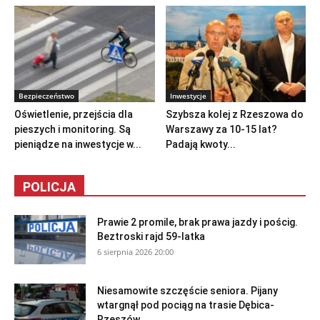
Bezpieczeństwo
Inwestycje
Oświetlenie, przejścia dla
Szybsza kolej z Rzeszowa do
pieszych i monitoring. Są
Warszawy za 10-15 lat?
pieniądze na inwestycje w...
Padają kwoty...
POLICJA
Prawie 2 promile, brak prawa jazdy i pościg.
Beztroski rajd 59-latka
6 sierpnia 2026 20:00
Niesamowite szczęście seniora. Pijany
wtargnął pod pociąg na trasie Dębica-
Rzeszów