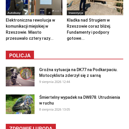
Autobusy
Inwestycje
Elektroniczna rewolucja w
Kładka nad Strugiem w
komunikacji miejskiej w
Rzeszowie coraz bliżej.
Rzeszowie. Miasto
Fundamenty i podpory
przesuwało cztery razy...
gotowe...
POLICJA
Groźna sytuacja na DK77 na Podkarpaciu.
Motocyklista zderzył się z sarną
9 sierpnia 2026 12:44
Śmiertelny wypadek na DW878. Utrudnienia
w ruchu
8 sierpnia 2026 13:05
ZDROWIE I URODA