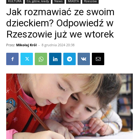
KULTURA
Co, gdzie, kiedy
News
MIASTA
Rzeszów
Jak rozmawiać ze swoim
dzieckiem? Odpowiedź w
Rzeszowie już we wtorek
Przez
Mikołaj Król
-
8 grudnia 2024 20:38