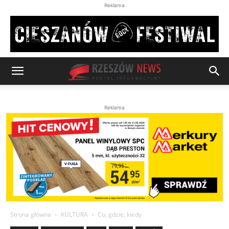
Reklama
Reklama
Strona główna
KULTURA
Co, gdzie, kiedy