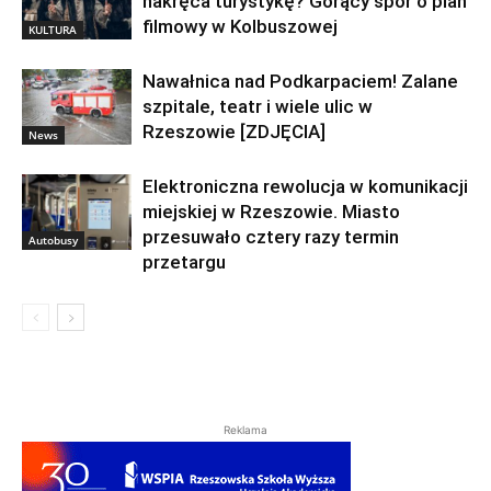
nakręca turystykę? Gorący spór o plan
filmowy w Kolbuszowej
KULTURA
Nawałnica nad Podkarpaciem! Zalane
szpitale, teatr i wiele ulic w
Rzeszowie [ZDJĘCIA]
News
Elektroniczna rewolucja w komunikacji
miejskiej w Rzeszowie. Miasto
przesuwało cztery razy termin
Autobusy
przetargu
Reklama