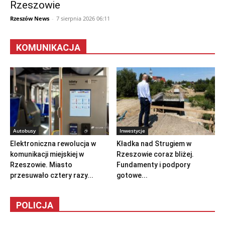
Rzeszowie
Rzeszów News
-
7 sierpnia 2026 06:11
KOMUNIKACJA
Autobusy
Inwestycje
Elektroniczna rewolucja w
Kładka nad Strugiem w
komunikacji miejskiej w
Rzeszowie coraz bliżej.
Rzeszowie. Miasto
Fundamenty i podpory
przesuwało cztery razy...
gotowe...
POLICJA