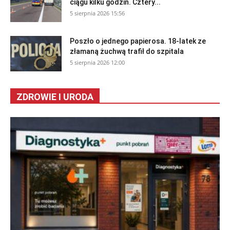
ciągu kilku godzin. Cztery...
5 sierpnia 2026 15:56
Poszło o jednego papierosa. 18-latek ze
złamaną żuchwą trafił do szpitala
5 sierpnia 2026 12:00
ZDROWIE I URODA