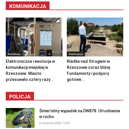
KOMUNIKACJA
Autobusy
Inwestycje
Elektroniczna rewolucja w
Kładka nad Strugiem w
komunikacji miejskiej w
Rzeszowie coraz bliżej.
Rzeszowie. Miasto
Fundamenty i podpory
przesuwało cztery razy...
gotowe...
POLICJA
Śmiertelny wypadek na DW878. Utrudnienia
w ruchu
8 sierpnia 2026 13:05