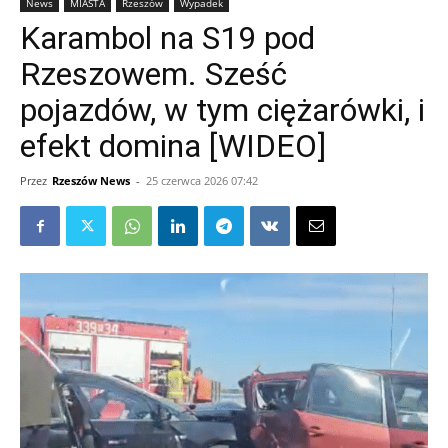
News
MIASTA
Rzeszów
Wypadek
Karambol na S19 pod
Rzeszowem. Sześć
pojazdów, w tym ciężarówki, i
efekt domina [WIDEO]
Przez
Rzeszów News
-
25 czerwca 2026 07:42