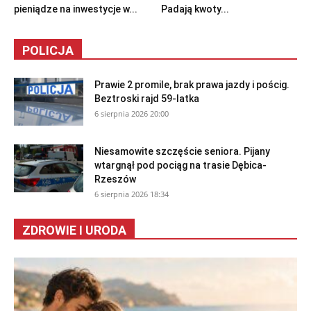
pieniądze na inwestycje w...
Padają kwoty...
POLICJA
Prawie 2 promile, brak prawa jazdy i pościg.
Beztroski rajd 59-latka
6 sierpnia 2026 20:00
Niesamowite szczęście seniora. Pijany
wtargnął pod pociąg na trasie Dębica-
Rzeszów
6 sierpnia 2026 18:34
ZDROWIE I URODA