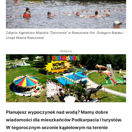
Zdjęcie: Kąpielisko Miejskie "Żwirownia" w Rzeszowie (fot. Grzegorz Bukała /
Urząd Miasta Rzeszowa)
Reklama
Planujesz wypoczynek nad wodą? Mamy dobre
wiadomości dla mieszkańców Podkarpacia i turystów.
W tegorocznym sezonie kąpielowym na terenie