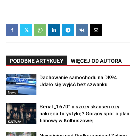
PODOBNE ARTYKUŁY
WIĘCEJ OD AUTORA
Dachowanie samochodu na DK94.
Udało się wyjść bez szwanku
News
Serial „1670” niszczy skansen czy
nakręca turystykę? Gorący spór o plan
filmowy w Kolbuszowej
KULTURA
Nawałnica nad Podkarpaciem! Zalane