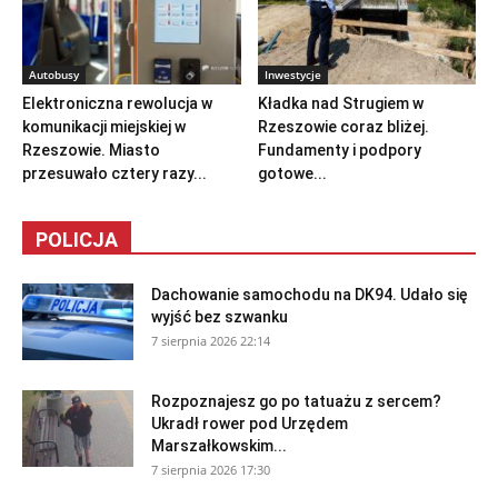
Autobusy
Inwestycje
Elektroniczna rewolucja w
Kładka nad Strugiem w
komunikacji miejskiej w
Rzeszowie coraz bliżej.
Rzeszowie. Miasto
Fundamenty i podpory
przesuwało cztery razy...
gotowe...
POLICJA
Dachowanie samochodu na DK94. Udało się
wyjść bez szwanku
7 sierpnia 2026 22:14
Rozpoznajesz go po tatuażu z sercem?
Ukradł rower pod Urzędem
Marszałkowskim...
7 sierpnia 2026 17:30