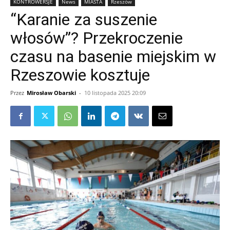
KONTROWERSJE
News
MIASTA
Rzeszów
“Karanie za suszenie
włosów”? Przekroczenie
czasu na basenie miejskim w
Rzeszowie kosztuje
Przez
Mirosław Obarski
-
10 listopada 2025 20:09