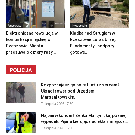
Autobusy
Inwestycje
Elektroniczna rewolucja w
Kładka nad Strugiem w
komunikacji miejskiej w
Rzeszowie coraz bliżej.
Rzeszowie. Miasto
Fundamenty i podpory
przesuwało cztery razy...
gotowe...
POLICJA
Rozpoznajesz go po tatuażu z sercem?
Ukradł rower pod Urzędem
Marszałkowskim...
7 sierpnia 2026 17:30
Najpierw koncert Zenka Martyniuka, później
wypadek. Pijana kierująca uciekła z miejsca...
7 sierpnia 2026 16:00