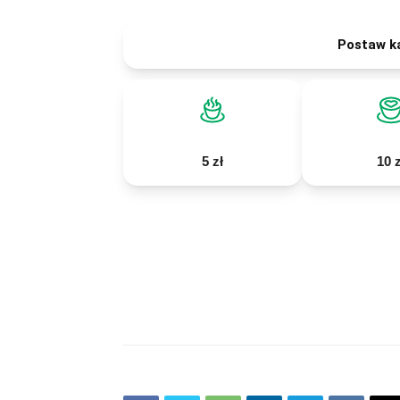
Postaw k
5 zł
10 z