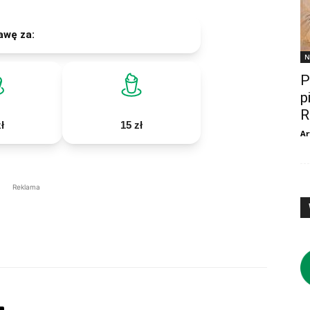
awę za:
N
P
p
R
ł
15 zł
Ar
Reklama