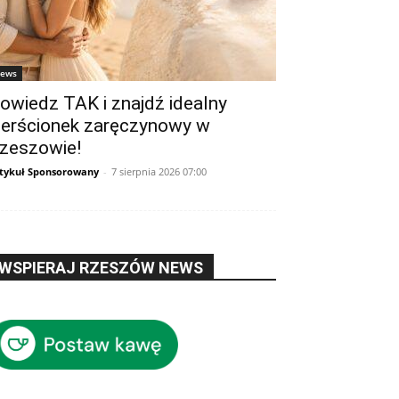
ews
owiedz TAK i znajdź idealny
ierścionek zaręczynowy w
zeszowie!
tykuł Sponsorowany
-
7 sierpnia 2026 07:00
WSPIERAJ RZESZÓW NEWS