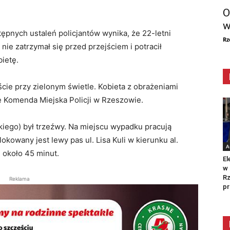
O
w
ępnych ustaleń policjantów wynika, że 22-letni
Rz
 nie zatrzymał się przed przejściem i potracił
ietę.
ście przy zielonym świetle. Kobieta z obrażeniami
je Komenda Miejska Policji w Rzeszowie.
kiego) był trzeźwy. Na miejscu wypadku pracują
okowany jest lewy pas ul. Lisa Kuli w kierunku al.
A
 około 45 minut.
El
w 
Rz
Reklama
pr