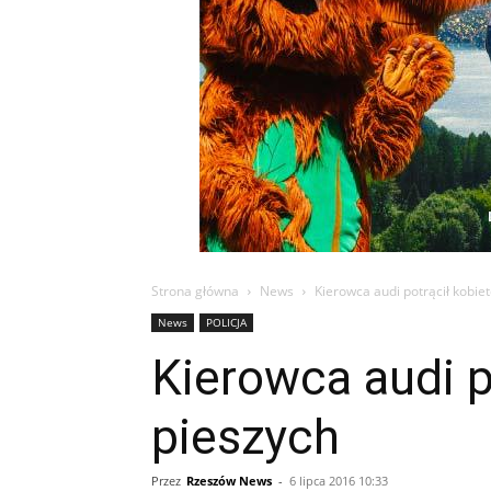
Strona główna
News
Kierowca audi potrącił kobiet
News
POLICJA
Kierowca audi p
pieszych
Przez
Rzeszów News
-
6 lipca 2016 10:33