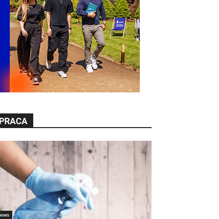
PRACA
ews