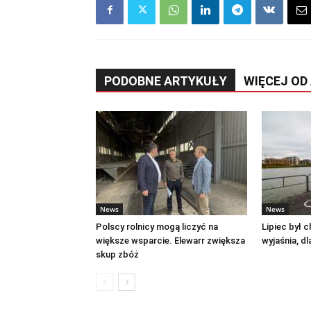
PODOBNE ARTYKUŁY
WIĘCEJ OD
News
News
Polscy rolnicy mogą liczyć na
Lipiec był 
większe wsparcie. Elewarr zwiększa
wyjaśnia, d
skup zbóż