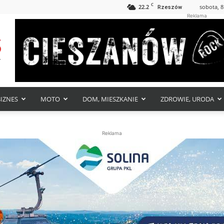
C
22.2
sobota, 8
Rzeszów
Reklama
BIZNES
MOTO
DOM, MIESZKANIE
ZDROWIE, URODA
Reklama