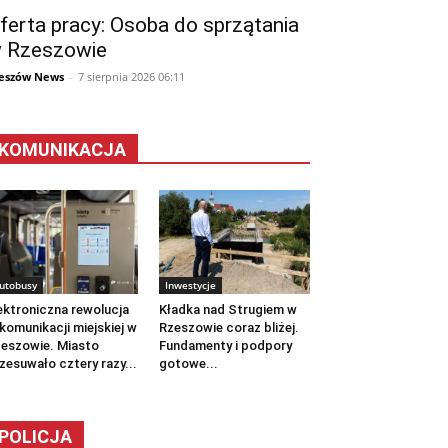
ferta pracy: Osoba do sprzątania
 Rzeszowie
eszów News
-
7 sierpnia 2026 06:11
KOMUNIKACJA
utobusy
Inwestycje
ektroniczna rewolucja
Kładka nad Strugiem w
komunikacji miejskiej w
Rzeszowie coraz bliżej.
eszowie. Miasto
Fundamenty i podpory
zesuwało cztery razy...
gotowe...
POLICJA