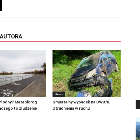
 AUTORA
News
chłodny? Meteolorog
Śmiertelny wypadek na DW878.
laczego to złudzenie
Utrudnienia w ruchu