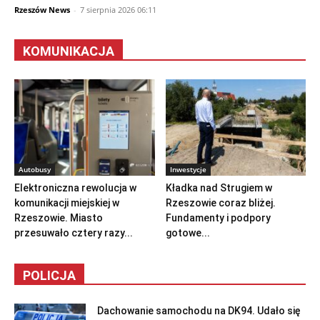
Rzeszów News
-
7 sierpnia 2026 06:11
KOMUNIKACJA
Autobusy
Inwestycje
Elektroniczna rewolucja w
Kładka nad Strugiem w
komunikacji miejskiej w
Rzeszowie coraz bliżej.
Rzeszowie. Miasto
Fundamenty i podpory
przesuwało cztery razy...
gotowe...
POLICJA
Dachowanie samochodu na DK94. Udało się