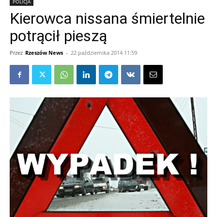
POLICJA
Kierowca nissana śmiertelnie
potrącił pieszą
Przez
Rzeszów News
-
22 października 2014 11:59