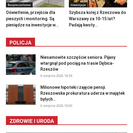
Bezpieczeństwo
Inwestycje
Oświetlenie, przejścia dla
Szybsza kolej z Rzeszowa do
pieszych i monitoring. Są
Warszawy za 10-15 lat?
pieniądze na inwestycje w...
Padają kwoty...
POLICJA
Niesamowite szczęście seniora. Pijany
wtargnął pod pociąg na trasie Dębica-
Rzeszów
6 sierpnia 2026 18:34
Milionowe hipoteki i zajęcie pensji.
Rzeszowska prokuratura uderza w majątek
byłych...
6 sierpnia 2026 18:00
ZDROWIE I URODA