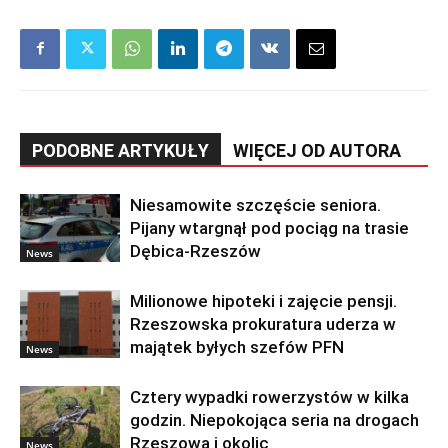
PODOBNE ARTYKUŁY
WIĘCEJ OD AUTORA
Niesamowite szczęście seniora.
Pijany wtargnął pod pociąg na trasie
Dębica-Rzeszów
News
Milionowe hipoteki i zajęcie pensji.
Rzeszowska prokuratura uderza w
majątek byłych szefów PFN
News
Cztery wypadki rowerzystów w kilka
godzin. Niepokojąca seria na drogach
Rzeszowa i okolic
News