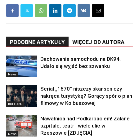
PODOBNE ARTYKUŁY
WIĘCEJ OD AUTORA
Dachowanie samochodu na DK94.
Udało się wyjść bez szwanku
News
Serial „1670” niszczy skansen czy
nakręca turystykę? Gorący spór o plan
filmowy w Kolbuszowej
KULTURA
Nawałnica nad Podkarpaciem! Zalane
szpitale, teatr i wiele ulic w
Rzeszowie [ZDJĘCIA]
News