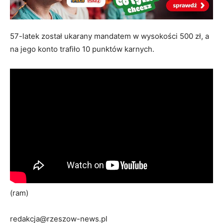
57-latek został ukarany mandatem w wysokości 500 zł, a
na jego konto trafiło 10 punktów karnych.
(ram)
redakcja@rzeszow-news.pl