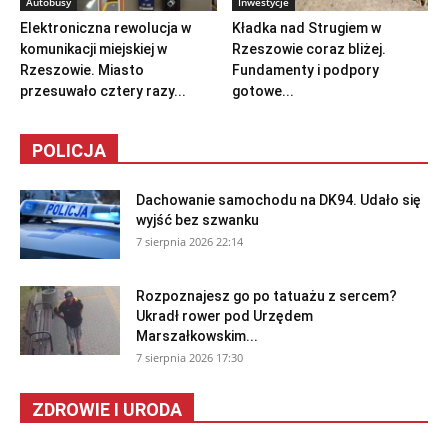
Autobusy
Inwestycje
Elektroniczna rewolucja w
Kładka nad Strugiem w
komunikacji miejskiej w
Rzeszowie coraz bliżej.
Rzeszowie. Miasto
Fundamenty i podpory
przesuwało cztery razy...
gotowe...
POLICJA
Dachowanie samochodu na DK94. Udało się
wyjść bez szwanku
7 sierpnia 2026 22:14
Rozpoznajesz go po tatuażu z sercem?
Ukradł rower pod Urzędem
Marszałkowskim...
7 sierpnia 2026 17:30
ZDROWIE I URODA