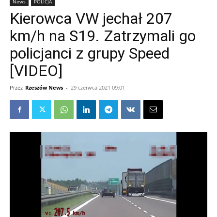
News
POLICJA
Kierowca VW jechał 207
km/h na S19. Zatrzymali go
policjanci z grupy Speed
[VIDEO]
Przez
Rzeszów News
-
29 czerwca 2021 09:01