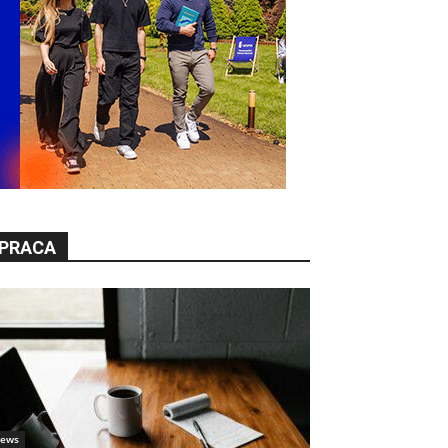
PRACA
ews