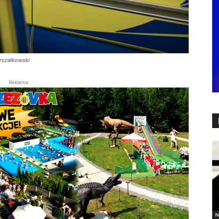
arszałkowski
Reklama
N