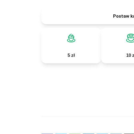
Postaw k
5 zł
10 z