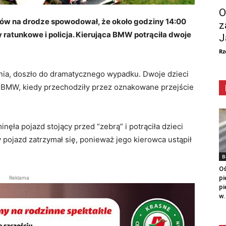
O
ów na drodze spowodował, że około godziny 14:00
z
ratunkowe i policja. Kierująca BMW potrąciła dwoje
J
Rz
nia, doszło do dramatycznego wypadku. Dwoje dzieci
 BMW, kiedy przechodziły przez oznakowane przejście
ęła pojazd stojący przed “zebrą” i potrąciła dzieci
pojazd zatrzymał się, ponieważ jego kierowca ustąpił
B
Oś
pi
Reklama
pi
w.