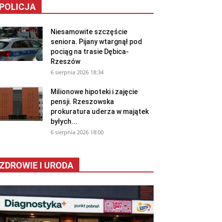
POLICJA
Niesamowite szczęście
seniora. Pijany wtargnął pod
pociąg na trasie Dębica-
Rzeszów
6 sierpnia 2026 18:34
Milionowe hipoteki i zajęcie
pensji. Rzeszowska
prokuratura uderza w majątek
byłych...
6 sierpnia 2026 18:00
ZDROWIE I URODA