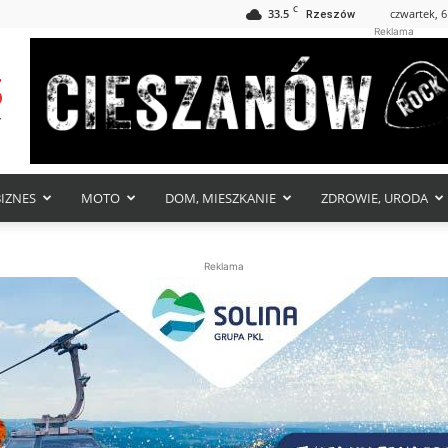
C
33.5
czwartek, 6
Rzeszów
Reklama
BIZNES
MOTO
DOM, MIESZKANIE
ZDROWIE, URODA
Reklama