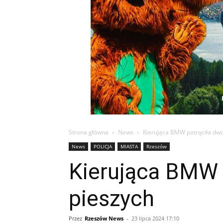
Strona główna
News
Kierująca BMW potrąciła dwoj
News
POLICJA
MIASTA
Rzeszów
Kierująca BMW p
pieszych
Przez
Rzeszów News
-
23 lipca 2024 17:10