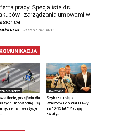
ferta pracy: Specjalista ds.
akupów i zarządzania umowami w
asionce
eszów News
-
6 sierpnia 2026 06:14
KOMUNIKACJA
ezpieczeństwo
Inwestycje
wietlenie, przejścia dla
Szybsza kolej z
eszych i monitoring. Są
Rzeszowa do Warszawy
eniądze na inwestycje
za 10-15 lat? Padają
..
kwoty...