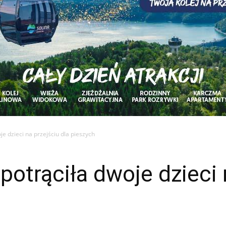
e dzieci na przejściu dla pieszych
otrąciła dwoje dzieci n