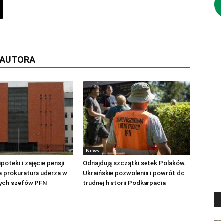
 AUTORA
News
poteki i zajęcie pensji.
Odnajdują szczątki setek Polaków.
 prokuratura uderza w
Ukraińskie pozwolenia i powrót do
łych szefów PFN
trudnej historii Podkarpacia