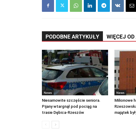
PODOBNE ARTYKUŁY
WIĘCEJ OD
News
News
Niesamowite szczęście seniora.
Milionowe hi
Pijany wtargnął pod pociąg na
Rzeszowska
trasie Dębica-Rzeszów
majątek by