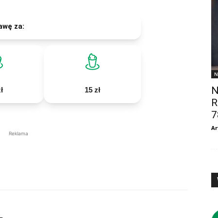
awę za:
N
N
ł
15 zł
R
7
Ar
Reklama