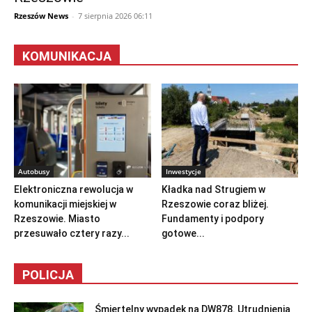
Rzeszów News
-
7 sierpnia 2026 06:11
KOMUNIKACJA
Autobusy
Inwestycje
Elektroniczna rewolucja w
Kładka nad Strugiem w
komunikacji miejskiej w
Rzeszowie coraz bliżej.
Rzeszowie. Miasto
Fundamenty i podpory
przesuwało cztery razy...
gotowe...
POLICJA
Śmiertelny wypadek na DW878. Utrudnienia