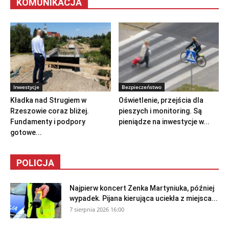
Rzeszów News
-
7 sierpnia 2026 06:11
KOMUNIKACJA
Inwestycje
Bezpieczeństwo
Kładka nad Strugiem w
Oświetlenie, przejścia dla
Rzeszowie coraz bliżej.
pieszych i monitoring. Są
Fundamenty i podpory
pieniądze na inwestycje w...
gotowe...
POLICJA
Najpierw koncert Zenka Martyniuka, później