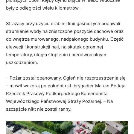
Wyzwanie przed którym stanęli strażacy na miejscu
katastrofy to przede wszystkim toksyczny, ciemny dym z
płonących opon. Kłęby dymu bijące w niebo widoczne
były z odległości wielu kilometrów.
Strażacy przy użyciu drabin i linii gaśniczych podawali
strumienie wody na zniszczone poszycie dachowe oraz
do wnętrza murowanego, nadpalonego budynku. Część
elewacji i konstrukcji hali, na skutek ogromnej
temperatury, uległa stopieniu i nieodwracalnym
uszkodzeniom.
–
Pożar został opanowany. Ogień nie rozprzestrzenia się
– mówił wczoraj po południu st. brygadier Marcin Betleja,
Rzecznik Prasowy Podkarpackiego Komendanta
Wojewódzkiego Państwowej Straży Pożarnej. –
Na
szczęście nikt nie został ranny
.