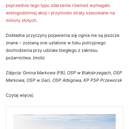
transportu ciężarowego oraz odzyskiem materiałów
gumowych na Podkarpaciu. Dla przedsiębiorstwa nie jest
to niestety pierwszy pożar w historii działalności –
poprzednie tego typu zdarzenie również wymagało
wielogodzinnej akcji i przyniosło straty szacowane na
miliony złotych
.
Dokładne przyczyny pojawienia się ognia nie są jeszcze
znane – zostaną one ustalone w toku policyjnego
dochodzenia przy udziale biegłego z zakresu
pożarnictwa. (mob)
Zdjęcia: Gmina Markowa (FB), OSP w Białobrzegach, OSP
Markowa, OSP w Gaci, OSP Albigowa, KP PSP Przeworsk
Czytaj więcej: