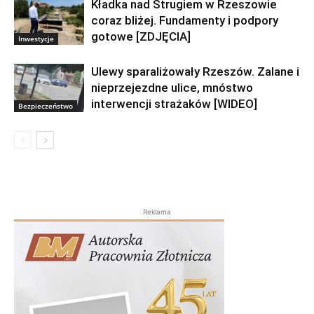
później wypadek. Pijana kierująca
uciekła z miejsca wypadku
News
Kładka nad Strugiem w Rzeszowie
coraz bliżej. Fundamenty i podpory
gotowe [ZDJĘCIA]
Inwestycje
Ulewy sparaliżowały Rzeszów. Zalane i
nieprzejezdne ulice, mnóstwo
interwencji strażaków [WIDEO]
Bezpieczeństwo
Reklama