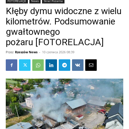
FOTORELACJE
News
Straż Pożarna
Kłęby dymu widoczne z wielu
kilometrów. Podsumowanie
gwałtownego
pożaru [FOTORELACJA]
Przez
Rzeszów News
-
10 czerwca 2026 08:39