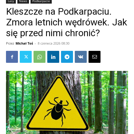
Lasy
News
Podkarpacie
Kleszcze na Podkarpaciu.
Zmora letnich wędrówek. Jak
się przed nimi chronić?
Przez
Michał Toś
-
8 czerwca 2026 08:30