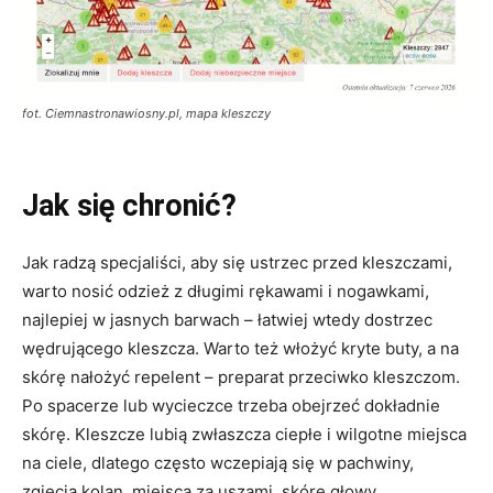
fot. Ciemnastronawiosny.pl, mapa kleszczy
Jak się chronić?
Jak radzą specjaliści, aby się ustrzec przed kleszczami,
warto nosić odzież z długimi rękawami i nogawkami,
najlepiej w jasnych barwach – łatwiej wtedy dostrzec
wędrującego kleszcza. Warto też włożyć kryte buty, a na
skórę nałożyć repelent – preparat przeciwko kleszczom.
Po spacerze lub wycieczce trzeba obejrzeć dokładnie
skórę. Kleszcze lubią zwłaszcza ciepłe i wilgotne miejsca
na ciele, dlatego często wczepiają się w pachwiny,
zgięcia kolan, miejsca za uszami, skórę głowy.