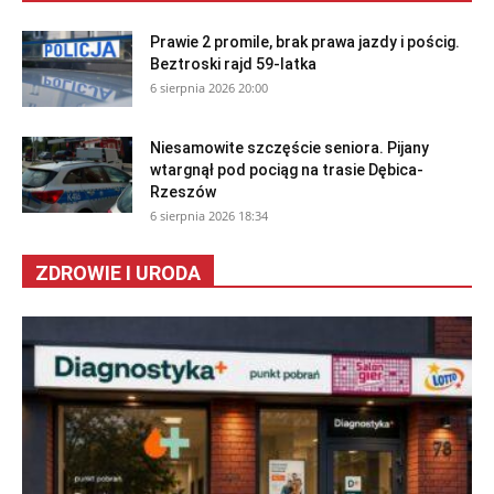
Prawie 2 promile, brak prawa jazdy i pościg.
Beztroski rajd 59-latka
6 sierpnia 2026 20:00
Niesamowite szczęście seniora. Pijany
wtargnął pod pociąg na trasie Dębica-
Rzeszów
6 sierpnia 2026 18:34
ZDROWIE I URODA