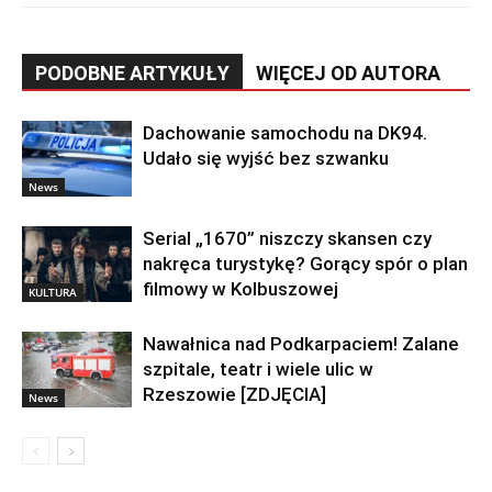
PODOBNE ARTYKUŁY
WIĘCEJ OD AUTORA
Dachowanie samochodu na DK94.
Udało się wyjść bez szwanku
News
Serial „1670” niszczy skansen czy
nakręca turystykę? Gorący spór o plan
filmowy w Kolbuszowej
KULTURA
Nawałnica nad Podkarpaciem! Zalane
szpitale, teatr i wiele ulic w
Rzeszowie [ZDJĘCIA]
News