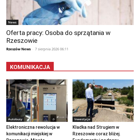
News
Oferta pracy: Osoba do sprzątania w
Rzeszowie
Rzeszów News
-
7 sierpnia 2026 06:11
KOMUNIKACJA
Autobusy
Inwestycje
Elektroniczna rewolucja w
Kładka nad Strugiem w
komunikacji miejskiej w
Rzeszowie coraz bliżej.