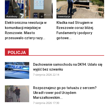
Autobusy
Inwestycje
Elektroniczna rewolucja w
Kładka nad Strugiem w
komunikacji miejskiej w
Rzeszowie coraz bliżej.
Rzeszowie. Miasto
Fundamenty i podpory
przesuwało cztery razy...
gotowe...
POLICJA
Dachowanie samochodu na DK94. Udało się
wyjść bez szwanku
7 sierpnia 2026 22:14
Rozpoznajesz go po tatuażu z sercem?
Ukradł rower pod Urzędem
Marszałkowskim...
7 sierpnia 2026 17:30