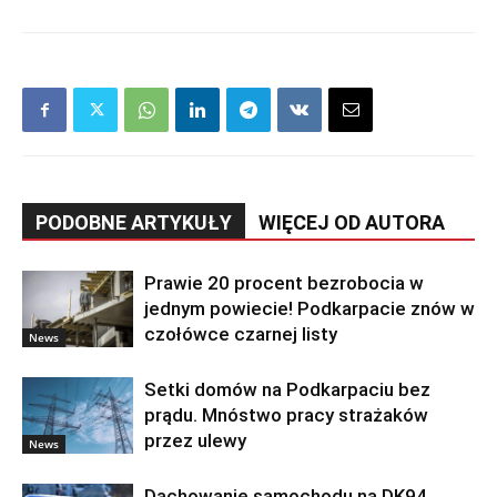
PODOBNE ARTYKUŁY
WIĘCEJ OD AUTORA
Prawie 20 procent bezrobocia w
jednym powiecie! Podkarpacie znów w
czołówce czarnej listy
News
Setki domów na Podkarpaciu bez
prądu. Mnóstwo pracy strażaków
przez ulewy
News
Dachowanie samochodu na DK94.