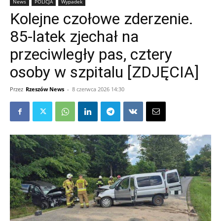
News
POLICJA
Wypadek
Kolejne czołowe zderzenie.
85-latek zjechał na
przeciwległy pas, cztery
osoby w szpitalu [ZDJĘCIA]
Przez
Rzeszów News
-
8 czerwca 2026 14:30