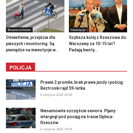
Bezpieczeństwo
Inwestycje
Oświetlenie, przejścia dla
Szybsza kolej z Rzeszowa do
pieszych i monitoring. Są
Warszawy za 10-15 lat?
pieniądze na inwestycje w...
Padają kwoty...
POLICJA
Prawie 2 promile, brak prawa jazdy i pościg.
Beztroski rajd 59-latka
6 sierpnia 2026 20:00
Niesamowite szczęście seniora. Pijany
wtargnął pod pociąg na trasie Dębica-
Rzeszów
6 sierpnia 2026 18:34