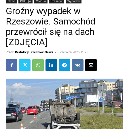
News
POLICJA
MIASTA
Rzeszów
Wypadek
Groźny wypadek w
Rzeszowie. Samochód
przewrócił się na dach
[ZDJĘCIA]
Przez
Redakcja Rzeszów News
-
8 czerwca 2026 11:25