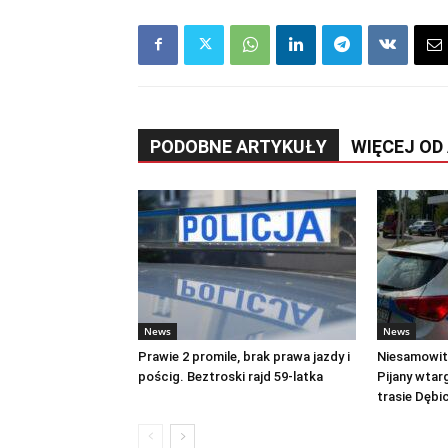
PODOBNE ARTYKUŁY
WIĘCEJ OD
News
News
Prawie 2 promile, brak prawa jazdy i
Niesamowite
pościg. Beztroski rajd 59-latka
Pijany wtar
trasie Dęb