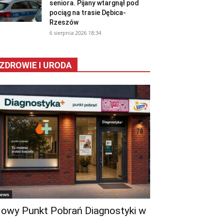
seniora. Pijany wtargnął pod
pociąg na trasie Dębica-
Rzeszów
6 sierpnia 2026 18:34
ZDROWIE I URODA
ews
owy Punkt Pobrań Diagnostyki w