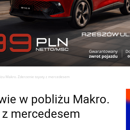
liżu Makro. Zderzenie toyoty z mercedesem
wie w pobliżu Makro.
y z mercedesem