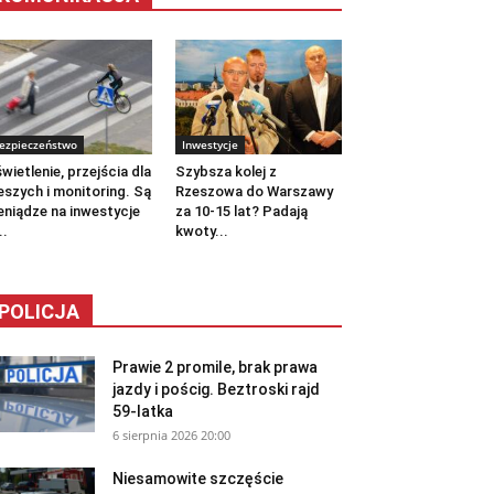
ezpieczeństwo
Inwestycje
wietlenie, przejścia dla
Szybsza kolej z
eszych i monitoring. Są
Rzeszowa do Warszawy
eniądze na inwestycje
za 10-15 lat? Padają
..
kwoty...
POLICJA
Prawie 2 promile, brak prawa
jazdy i pościg. Beztroski rajd
59-latka
6 sierpnia 2026 20:00
Niesamowite szczęście