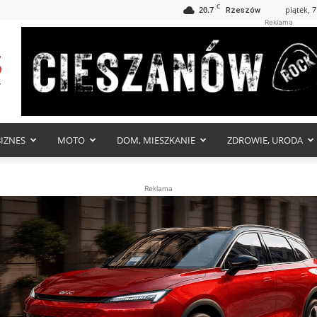
C
20.7
piątek, 7
Rzeszów
Reklama
BIZNES
MOTO
DOM, MIESZKANIE
ZDROWIE, URODA
Reklama