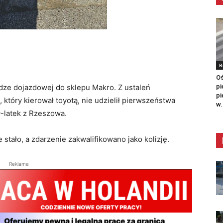
B
Oś
odze dojazdowej do sklepu Makro. Z ustaleń
pi
pi
 który kierował toyotą, nie udzielił pierwszeństwa
w.
9-latek z Rzeszowa.
stało, a zdarzenie zakwalifikowano jako kolizję.
Reklama