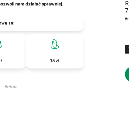
R
zwoli nam działać sprawniej.
7
Ar
awę za:
ł
15 zł
Reklama