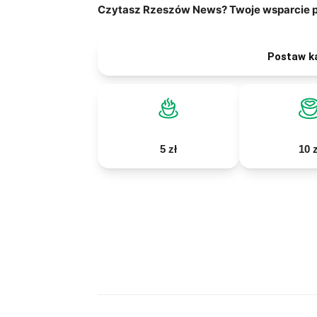
Czytasz Rzeszów News? Twoje wsparcie po
Postaw k
5 zł
10 z