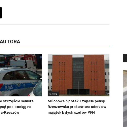
 AUTORA
News
 szczęście seniora.
Milionowe hipoteki i zajęcie pensji.
gnął pod pociąg na
Rzeszowska prokuratura uderza w
ica-Rzeszów
majątek byłych szefów PFN