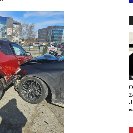
N
O
z
J
Rz