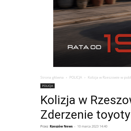
Strona główna
POLICJA
Kolizja w Rzeszowie w pob
POLICJA
Kolizja w Rzeszo
Zderzenie toyot
Przez
Rzeszów News
-
10 marca 2023 14:40