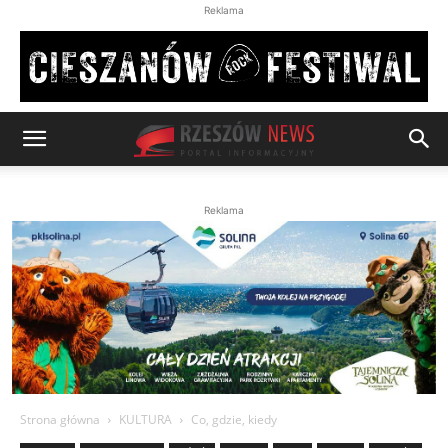
Reklama
Reklama
Strona główna
KULTURA
Co, gdzie, kiedy