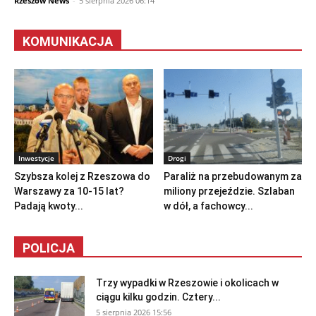
Rzeszów News
-
5 sierpnia 2026 06:14
KOMUNIKACJA
Inwestycje
Drogi
Szybsza kolej z Rzeszowa do
Paraliż na przebudowanym za
Warszawy za 10-15 lat?
miliony przejeździe. Szlaban
Padają kwoty...
w dół, a fachowcy...
POLICJA
Trzy wypadki w Rzeszowie i okolicach w
ciągu kilku godzin. Cztery...
5 sierpnia 2026 15:56