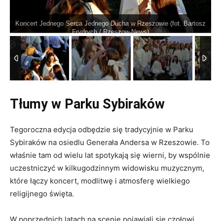
Koncert Jednego Serca Jednego Ducha w Rzeszowie (fot. Bartosz
1
/
72
Frydrych / Rzeszow-News)
Tłumy w Parku Sybiraków
Tegoroczna edycja odbędzie się tradycyjnie w Parku
Sybiraków na osiedlu Generała Andersa w Rzeszowie. To
właśnie tam od wielu lat spotykają się wierni, by wspólnie
uczestniczyć w kilkugodzinnym widowisku muzycznym,
które łączy koncert, modlitwę i atmosferę wielkiego
religijnego święta.
W poprzednich latach na scenie pojawiali się czołowi