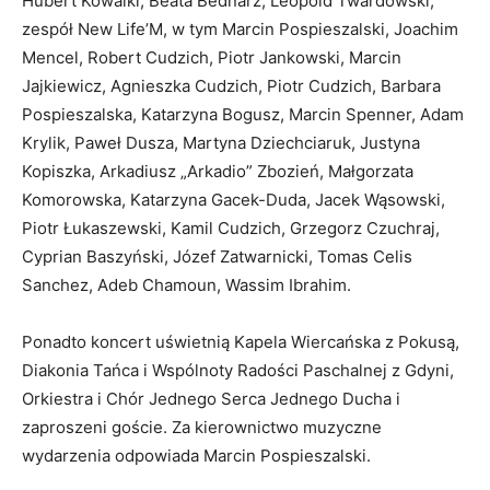
Hubert Kowalki, Beata Bednarz, Leopold Twardowski,
zespół New Life’M, w tym Marcin Pospieszalski, Joachim
Mencel, Robert Cudzich, Piotr Jankowski, Marcin
Jajkiewicz, Agnieszka Cudzich, Piotr Cudzich, Barbara
Pospieszalska, Katarzyna Bogusz, Marcin Spenner, Adam
Krylik, Paweł Dusza, Martyna Dziechciaruk, Justyna
Kopiszka, Arkadiusz „Arkadio” Zbozień, Małgorzata
Komorowska, Katarzyna Gacek-Duda, Jacek Wąsowski,
Piotr Łukaszewski, Kamil Cudzich, Grzegorz Czuchraj,
Cyprian Baszyński, Józef Zatwarnicki, Tomas Celis
Sanchez, Adeb Chamoun, Wassim Ibrahim.
Ponadto koncert uświetnią Kapela Wiercańska z Pokusą,
Diakonia Tańca i Wspólnoty Radości Paschalnej z Gdyni,
Orkiestra i Chór Jednego Serca Jednego Ducha i
zaproszeni goście. Za kierownictwo muzyczne
wydarzenia odpowiada Marcin Pospieszalski.