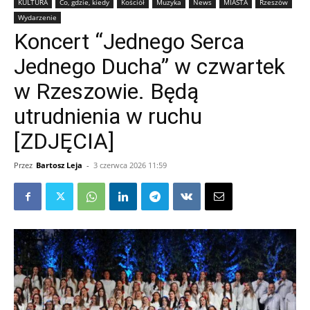
KULTURA
Co, gdzie, kiedy
Kościół
Muzyka
News
MIASTA
Rzeszów
Wydarzenie
Koncert “Jednego Serca
Jednego Ducha” w czwartek
w Rzeszowie. Będą
utrudnienia w ruchu
[ZDJĘCIA]
Przez
Bartosz Leja
-
3 czerwca 2026 11:59