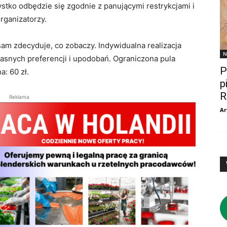
stko odbędzie się zgodnie z panującymi restrykcjami i
rganizatorzy.
am zdecyduje, co zobaczy. Indywidualna realizacja
N
asnych preferencji i upodobań. Ograniczona pula
P
a: 60 zł.
p
R
Reklama
Ar