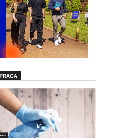
PRACA
ews