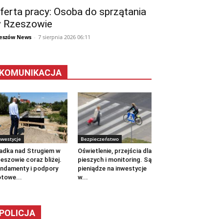
ferta pracy: Osoba do sprzątania
 Rzeszowie
eszów News
-
7 sierpnia 2026 06:11
KOMUNIKACJA
nwestycje
Bezpieczeństwo
adka nad Strugiem w
Oświetlenie, przejścia dla
eszowie coraz bliżej.
pieszych i monitoring. Są
ndamenty i podpory
pieniądze na inwestycje
towe...
w...
POLICJA