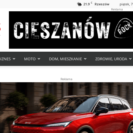
C
21.9
piątek, 7
Rzeszów
Reklama
BIZNES
MOTO
DOM, MIESZKANIE
ZDROWIE, URODA
Reklama