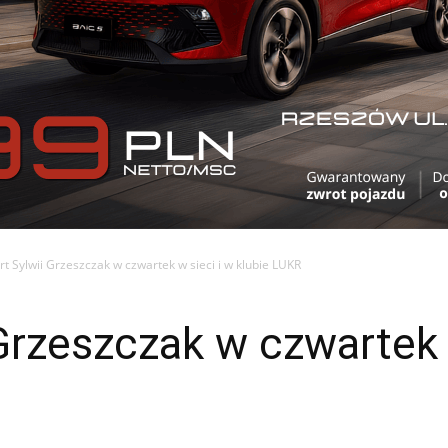
t Sylwii Grzeszczak w czwartek w sieci i w klubie LUKR
Grzeszczak w czwartek 