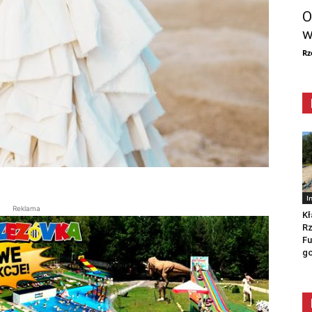
O
w
Rz
I
Reklama
Kł
Rz
Fu
go