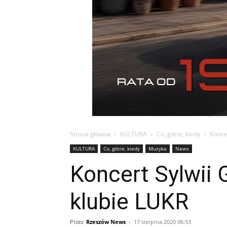
Strona główna
KULTURA
Co, gdzie, kiedy
Koncer
KULTURA
Co, gdzie, kiedy
Muzyka
News
Koncert Sylwii 
klubie LUKR
Przez
Rzeszów News
-
17 sierpnia 2020 06:53