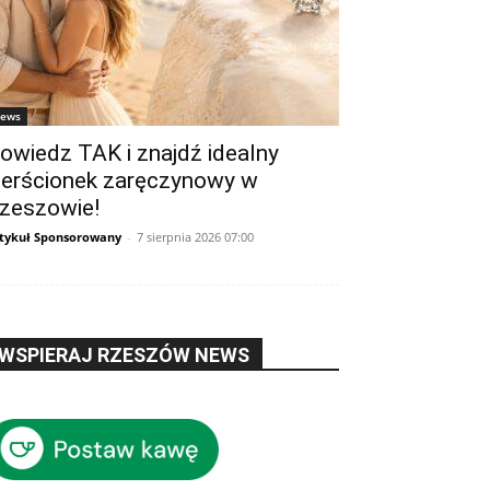
ews
owiedz TAK i znajdź idealny
ierścionek zaręczynowy w
zeszowie!
tykuł Sponsorowany
-
7 sierpnia 2026 07:00
WSPIERAJ RZESZÓW NEWS